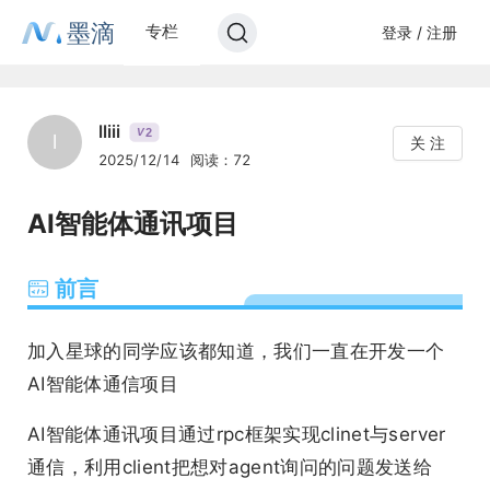
墨滴
专栏
登录 / 注册
lliii
2
V
l
关 注
2025/12/14
阅读：72
AI智能体通讯项目
前言
加入星球的同学应该都知道，我们一直在开发一个
AI智能体通信项目
AI智能体通讯项目通过rpc框架实现clinet与server
通信，利用client把想对agent询问的问题发送给