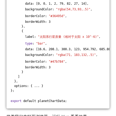
        data: [0, 0, 1, 2, 79, 82, 27, 14],
        backgroundColor: 
"rgba(54,73,93,.5)"
,
        borderColor: 
"#36495d"
,
        borderWidth: 3
      },
      {
        label: 
"太阳系行星质量 (相对于太阳 x 10^-6)"
,
type
: 
"bar"
,
        data: [16.6, 208.1, 300.3, 123, 954.792, 685.886, 
        backgroundColor: 
"rgba(71, 183,132,.5)"
,
        borderColor: 
"#47b784"
,
        borderWidth: 3
      }
    ]
  },
  options: { ... }
};
export
 default planetChartData;