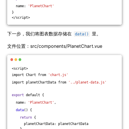
  name: 
'PlanetChart'
}
</script>
下一步，我们将图表数据存储在
里。
data()
文件位置：src/components/PlanetChart.vue
<script>
import Chart from 
'chart.js'
import planetChartData from 
'../planet-data.js'
export
 default {
  name: 
'PlanetChart'
,
data
() {
return
 {
      planetChartData: planetChartData
    }