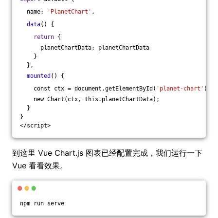
  name: 
'PlanetChart'
,
data
() {
return
 {
      planetChartData: planetChartData
    }
  },
mounted
() {
    const ctx = document.getElementById(
'planet-chart'
);
    new Chart(ctx, this.planetChartData);
  }
}
</script>
到这里 Vue Chart.js 图表已经配置完成，我们运行一下
Vue 看看效果。
npm run serve