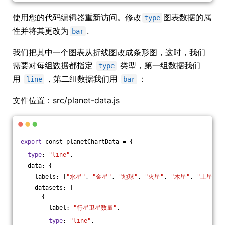
使用您的代码编辑器重新访问。修改
图表数据的属
type
性并将其更改为
.
bar
我们把其中一个图表从折线图改成条形图，这时，我们
需要对每组数据都指定
类型，第一组数据我们
type
用
，第二组数据我们用
：
line
bar
文件位置：src/planet-data.js
export
 const planetChartData = {
type
: 
"line"
,
  data: {
    labels: [
"水星"
, 
"金星"
, 
"地球"
, 
"火星"
, 
"木星"
, 
"土星"
, 
    datasets: [
      {
        label: 
"行星卫星数量"
,
type
: 
"line"
,