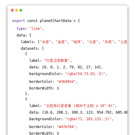
export
 const planetChartData = {
type
: 
"line"
,
  data: {
    labels: [
"水星"
, 
"金星"
, 
"地球"
, 
"火星"
, 
"木星"
, 
"土星"
, 
    datasets: [
      {
        label: 
"行星卫星数量"
,
        data: [0, 0, 1, 2, 79, 82, 27, 14],
        backgroundColor: 
"rgba(54,73,93,.5)"
,
        borderColor: 
"#36495d"
,
        borderWidth: 3
      },
      {
        label: 
"太阳系行星质量 (相对于太阳 x 10^-6)"
,
        data: [16.6, 208.1, 300.3, 123, 954.792, 685.886, 
        backgroundColor: 
"rgba(71, 183,132,.5)"
,
        borderColor: 
"#47b784"
,
        borderWidth: 3