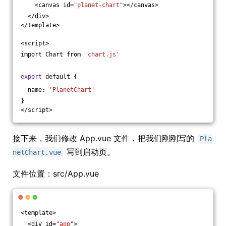
    <canvas id=
"planet-chart"
></canvas>
  </div>
</template>
<script>
import Chart from 
'chart.js'
export
 default {
  name: 
'PlanetChart'
}
</script>
接下来，我们修改 App.vue 文件，把我们刚刚写的
Pla
写到启动页。
netChart.vue
文件位置：src/App.vue
<template>
  <div id=
"app"
>