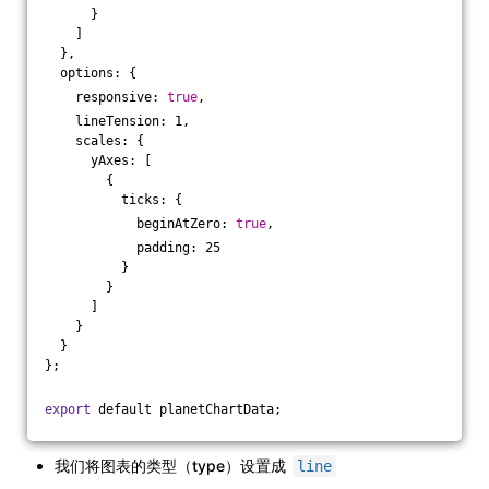
      }
    ]
  },
  options: {
    responsive: 
true
,
    lineTension: 1,
    scales: {
      yAxes: [
        {
          ticks: {
            beginAtZero: 
true
,
            padding: 25
          }
        }
      ]
    }
  }
};
export
 default planetChartData;
我们将图表的类型（type）设置成
line