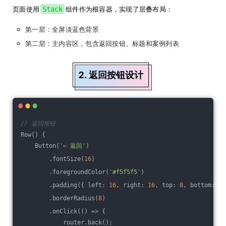
页面使用
Stack
组件作为根容器，实现了层叠布局：
第一层：全屏淡蓝色背景
第二层：主内容区，包含返回按钮、标题和案例列表
2. 返回按钮设计
// 返回按钮
Row() {
    Button(
'← 返回'
)
        .fontSize(
16
)
        .foregroundColor(
'#f5f5f5'
)
        .padding({ left: 
16
, right: 
16
, top: 
8
, bottom: 
8
 
        .borderRadius(
8
)
        .onClick(
()
 =>
 {
            router.back();