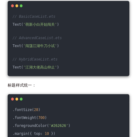
// BasicCaseList.ets
Text(
'萌新小白开始闯关'
)
// AdvancedCaseList.ets
Text(
'闯荡江湖牛刀小试'
)
// HybridCaseList.ets
Text(
'江湖大佬高山仰止'
)
标题样式统一：
.fontSize(
28
)
.fontWeight(
700
)
.foregroundColor(
'#262626'
)
.margin({ top: 
10
 })