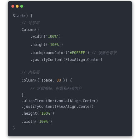
Stack() {
// 背景层
    Column()
        .width(
'100%'
)
        .height(
'100%'
)
        .backgroundColor(
'#F0F5FF'
) 
// 淡蓝色背景
        .justifyContent(FlexAlign.Center)
// 内容层
    Column({ space: 
30
 }) {
// 返回按钮、标题和列表内容
    }
    .alignItems(HorizontalAlign.Center)
    .justifyContent(FlexAlign.Center)
    .height(
'100%'
)
    .width(
'100%'
)
}