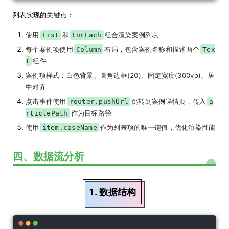
列表实现的关键点：
使用
和
组合渲染案例列表
List
ForEach
每个案例项使用
布局，包含案例名称和描述两个
Column
Tex
组件
t
案例项样式：白色背景、圆角边框(20)、固定宽度(300vp)、居
中对齐
点击事件使用
跳转到案例详情页，传入
router.pushUrl
a
作为目标路径
rticlePath
使用
作为列表项的唯一键值，优化渲染性能
item.caseName
四、数据流分析
1. 数据结构