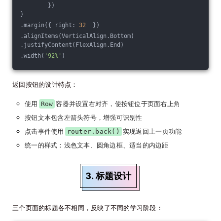
        })
}
.margin({ right: 
32
  })
.alignItems(VerticalAlign.Bottom)
.justifyContent(FlexAlign.End)
.width(
'92%'
)
返回按钮的设计特点：
使用
容器并设置右对齐，使按钮位于页面右上角
Row
按钮文本包含左箭头符号，增强可识别性
点击事件使用
实现返回上一页功能
router.back()
统一的样式：浅色文本、圆角边框、适当的内边距
3. 标题设计
三个页面的标题各不相同，反映了不同的学习阶段：