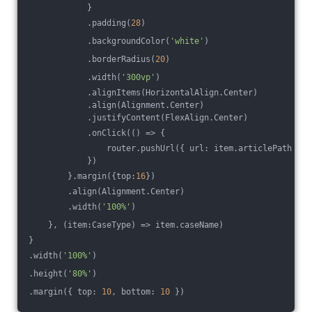
            }
            .padding(
28
)
            .backgroundColor(
'white'
)
            .borderRadius(
20
)
            .width(
'300vp'
)
            .alignItems(HorizontalAlign.Center)
            .align(Alignment.Center)
            .justifyContent(FlexAlign.Center)
            .onClick(
()
 =>
 {
                router.pushUrl({ url: item.articlePath });
            })
        }.margin({top:
16
})
        .align(Alignment.Center)
        .width(
'100%'
)
    }, 
(
item:CaseType
) =>
 item.caseName)
}
.width(
'100%'
)
.height(
'80%'
)
.margin({ top: 
10
, bottom: 
10
 })