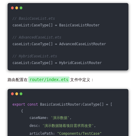
// BasicCaseList.ets
caseList:CaseType[] = BasicCaseListRouter
// AdvancedCaseList.ets
caseList:CaseType[] = AdvancedCaseListRouter
// HybridCaseList.ets
caseList:CaseType[] = HybridCaseListRouter
路由配置在
router/index.ets
文件中定义：
export
const
 BasicCaseListRouter:CaseType[] = [
    {
        caseName: 
'演示数据'
,
        desc: 
'演示数据随着项目需求而改变'
,
        articlePath: 
"Components/TestCase"