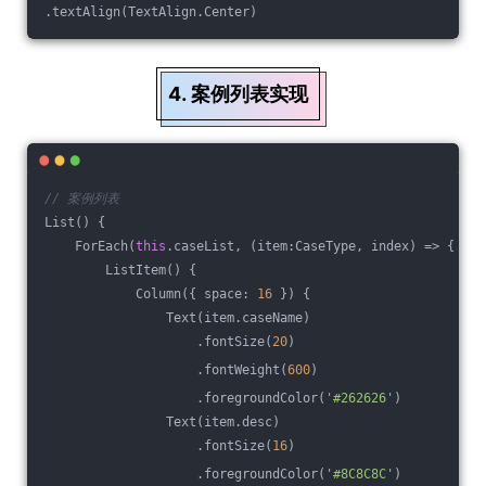
.textAlign(TextAlign.Center)
4. 案例列表实现
// 案例列表
List() {
    ForEach(
this
.caseList, 
(
item:CaseType, index
) =>
 {
        ListItem() {
            Column({ space: 
16
 }) {
                Text(item.caseName)
                    .fontSize(
20
)
                    .fontWeight(
600
)
                    .foregroundColor(
'#262626'
)
                Text(item.desc)
                    .fontSize(
16
)
                    .foregroundColor(
'#8C8C8C'
)