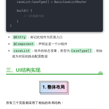
    caseList:CaseType[] = BasicCaseListRouter
    build() {
// UI构建代码
    }
}
：标记此组件为页面入口
@Entry
：声明这是一个UI组件
@Component
：组件的状态变量，类型为
，初始
caseList
CaseType[]
值为对应的路由配置数据
三、UI结构实现
1. 整体布局
所有三个页面都采用了相似的布局结构：