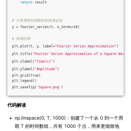
return
 result
# 计算傅里叶级数的前10项近似
y = fourier_series(t, n_terms=10)
# 绘制结果
plt.plot(t, y, label=
"Fourier Series Approximation"
)
plt.title(
"Fourier Series Approximation of a Square Wave"
)
plt.xlabel(
"Time(s)"
)
plt.ylabel(
"Amplitude"
)
plt.grid(True)
plt.legend()
plt.savefig(
'Square.png'
)
代码解读
np.linspace(0, T, 1000)：创建了一个从 0 到一个周
期 T 的时间数组，共有 1000 个点，用来更细致地