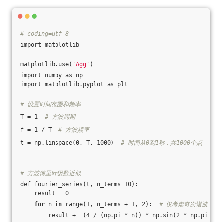
# coding=utf-8
import matplotlib
matplotlib.use(
'Agg'
)
import numpy as np
import matplotlib.pyplot as plt
# 设置时间范围和频率
T = 1  
# 方波周期
f = 1 / T  
# 方波频率
t = np.linspace(0, T, 1000)  
# 时间从0到1秒，共1000个点
# 方波傅里叶级数近似
def fourier_series(t, n_terms=10):
    result = 0
for
 n 
in
 range(1, n_terms + 1, 2):  
# 仅考虑奇次谐波
        result += (4 / (np.pi * n)) * np.sin(2 * np.pi * n