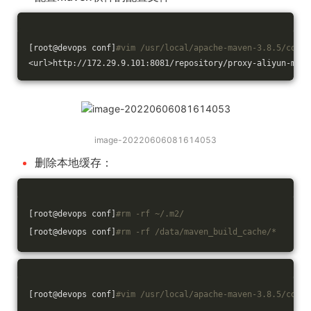
[root@devops conf]
#vim /usr/local/apache-maven-3.8.5/conf/
<url>http://172.29.9.101:8081/repository/proxy-aliyun-mave
image-20220606081614053
删除本地缓存：
[root@devops conf]
#rm -rf ~/.m2/
[root@devops conf]
#rm -rf /data/maven_build_cache/*
[root@devops conf]
#vim /usr/local/apache-maven-3.8.5/conf/