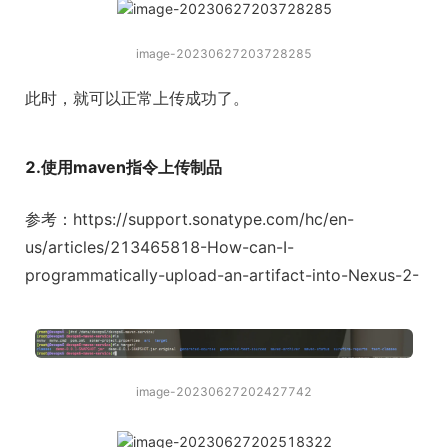
image-20230627203728285
此时，就可以正常上传成功了。
2.使用maven指令上传制品
参考：https://support.sonatype.com/hc/en-
us/articles/213465818-How-can-I-
programmatically-upload-an-artifact-into-Nexus-2-
image-20230627202427742