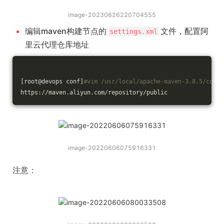
image-20230626220704555
编辑maven构建节点的
文件，配置阿
settings.xml
里云代理仓库地址
[root@devops conf]
#vim /usr/local/apache-maven-3.8.5/conf/
https://maven.aliyun.com/repository/public
image-20220606075916331
注意：