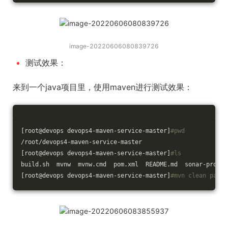
image-20220606080839726
测试效果：
来到一个java项目里，使用maven进行测试效果：
[root@devops devops4-maven-service-master]
#pwd
/root/devops4-maven-service-master
[root@devops devops4-maven-service-master]
#ls
build.sh  mvnw  mvnw.cmd  pom.xml  README.md  sonar-projec
[root@devops devops4-maven-service-master]
#mvn clean packa