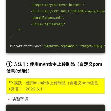
            -DrepositoryId="maven-hosted" \
            -Durl=http://192.168.1.200:8081/repository/"${
            -DpomFile=pom.xml \
            -Dfile="${filePath}"
    """
}
PushArtifactsByMvn(
"${params.repoName}"
,
"target/${pkg}"
)
① 方法1：使用mvn命令上传制品（自定义pom
信息(灵活)）
💘 实践：使用mvn命令上传制品（自定义pom信息
(灵活)）-2022.6.11
实验环境