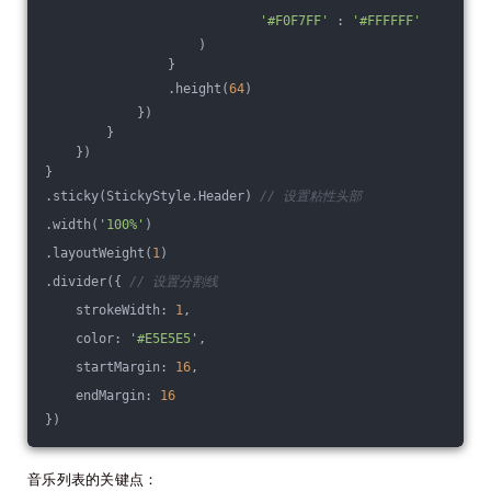
'#F0F7FF'
 : 
'#FFFFFF'
                    )
                }
                .height(
64
)
            })
        }
    })
}
.sticky(StickyStyle.Header) 
// 设置粘性头部
.width(
'100%'
)
.layoutWeight(
1
)
.divider({ 
// 设置分割线
    strokeWidth: 
1
,
    color: 
'#E5E5E5'
,
    startMargin: 
16
,
    endMargin: 
16
})
音乐列表的关键点：