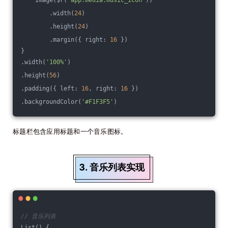
    Image($r(
'app.media.music_icon'
))
        .width(
24
)
        .height(
24
)
        .margin({ right: 
16
 })
}
.width(
'100%'
)
.height(
56
)
.padding({ left: 
16
, right: 
16
 })
.backgroundColor(
'#F1F3F5'
)
标题栏包含应用标题和一个音乐图标。
3. 音乐列表实现
// 音乐列表
List() {