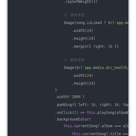
                        .layoutWeight(
1
)
// 喜欢按钮
                        Image(song.isLiked ? $r(
'app.media
                            .width(
24
)
                            .height(
24
)
                            .margin({ right: 
16
 })
// 更多按钮
                        Image($r(
'app.media.dcc_health_ico
                            .width(
24
)
                            .height(
24
)
                    }
                    .width(
'100%'
)
                    .padding({ left: 
16
, right: 
16
, top: 
1
                    .onClick(
()
 =>
this
.playSong(albumData
                    .backgroundColor(
this
.currentSong?.album === albumD
this
.currentSong?.title === so