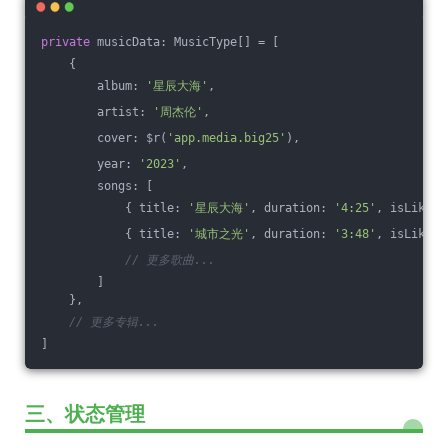
private
 musicData: MusicType[] = [
    {
        album: 
'星辰大海'
,
        artist: 
'周杰伦'
,
        cover: $r(
'app.media.big25'
),
        year: 
'2023'
,
        songs: [
            { title: 
'星辰大海'
, duration: 
'4:25'
, isLiked:
            { title: 
'城市之光'
, duration: 
'3:48'
, isLiked:
// 更多歌曲...
        ]
    },
// 更多专辑...
]
三、状态管理