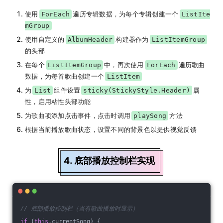
使用
遍历专辑数据，为每个专辑创建一个
ForEach
ListIte
mGroup
使用自定义的
构建器作为
AlbumHeader
ListItemGroup
的头部
在每个
中，再次使用
遍历歌曲
ListItemGroup
ForEach
数据，为每首歌曲创建一个
ListItem
为
组件设置
属
List
sticky(StickyStyle.Header)
性，启用粘性头部功能
为歌曲项添加点击事件，点击时调用
方法
playSong
根据当前播放歌曲状态，设置不同的背景色以提供视觉反馈
4. 底部播放控制栏实现
// 底部播放控制栏（当有歌曲播放时显示）
if
 (
this
.currentSong) {