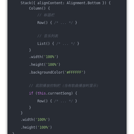
    Stack({ alignContent: Alignment.Bottom }) {
        Column() {
// 标题栏
            Row() { 
/* ... */
 }
// 音乐列表
            List() { 
/* ... */
 }
        }
        .width(
'100%'
)
        .height(
'100%'
)
        .backgroundColor(
'#FFFFFF'
)
// 底部播放控制栏（当有歌曲播放时显示）
if
 (
this
.currentSong) {
            Row() { 
/* ... */
 }
        }
    }
    .width(
'100%'
)
    .height(
'100%'
)