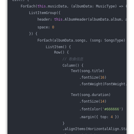
    ForEach(
this
.musicData, 
(
albumData: MusicType
) =>
 {
        ListItemGroup({
            header: 
this
.AlbumHeader(albumData.album, albu
            space: 
0
        }) {
            ForEach(albumData.songs, 
(
song: SongsType
) =>
 
                ListItem() {
                    Row() {
// 歌曲信息
                        Column() {
                            Text(song.title)
                                .fontSize(
16
)
                                .fontWeight(FontWeight.Med
                            Text(song.duration)
                                .fontSize(
14
)
                                .fontColor(
'#666666'
)
                                .margin({ top: 
4
 })
                        }
                        .alignItems(HorizontalAlign.Start)