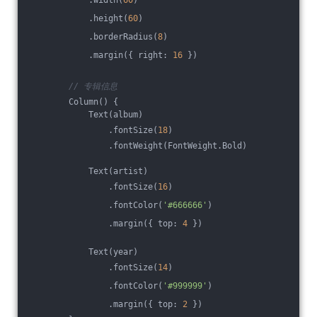
            .width(
60
)
            .height(
60
)
            .borderRadius(
8
)
            .margin({ right: 
16
 })
// 专辑信息
        Column() {
            Text(album)
                .fontSize(
18
)
                .fontWeight(FontWeight.Bold)
            Text(artist)
                .fontSize(
16
)
                .fontColor(
'#666666'
)
                .margin({ top: 
4
 })
            Text(year)
                .fontSize(
14
)
                .fontColor(
'#999999'
)
                .margin({ top: 
2
 })