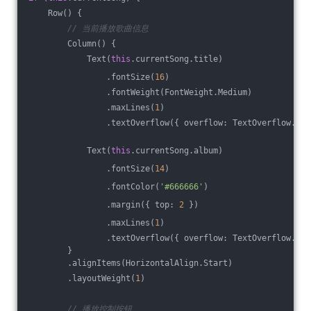
    Row() {
// 当前播放歌曲信息
        Column() {
            Text(
this
.currentSong.title)
                .fontSize(
16
)
                .fontWeight(FontWeight.Medium)
                .maxLines(
1
)
                .textOverflow({ overflow: TextOverflow.Ell
            Text(
this
.currentSong.album)
                .fontSize(
14
)
                .fontColor(
'#666666'
)
                .margin({ top: 
2
 })
                .maxLines(
1
)
                .textOverflow({ overflow: TextOverflow.Ell
        }
        .alignItems(HorizontalAlign.Start)
        .layoutWeight(
1
)
// 播放控制按钮