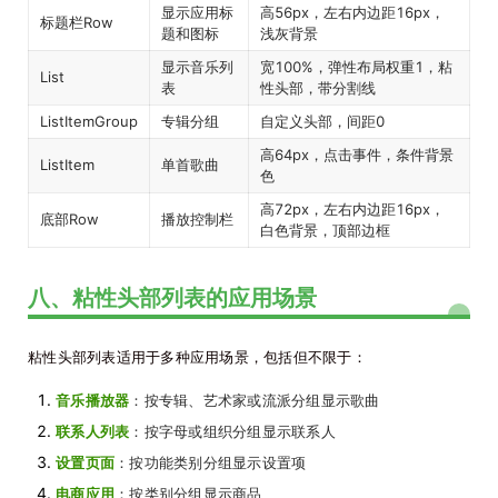
显示应用标
高56px，左右内边距16px，
标题栏Row
题和图标
浅灰背景
显示音乐列
宽100%，弹性布局权重1，粘
List
表
性头部，带分割线
ListItemGroup
专辑分组
自定义头部，间距0
高64px，点击事件，条件背景
ListItem
单首歌曲
色
高72px，左右内边距16px，
底部Row
播放控制栏
白色背景，顶部边框
八、粘性头部列表的应用场景
粘性头部列表适用于多种应用场景，包括但不限于：
音乐播放器
：按专辑、艺术家或流派分组显示歌曲
联系人列表
：按字母或组织分组显示联系人
设置页面
：按功能类别分组显示设置项
电商应用
：按类别分组显示商品