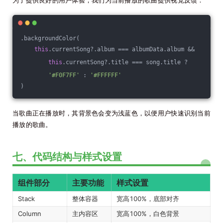
为了提供良好的用户体验，我们为当前播放的歌曲提供视觉反馈：
.backgroundColor(
this
.currentSong?.album === albumData.album &&
this
.currentSong?.title === song.title ?
'#F0F7FF'
 : 
'#FFFFFF'
)
当歌曲正在播放时，其背景色会变为浅蓝色，以便用户快速识别当前
播放的歌曲。
七、代码结构与样式设置
组件部分
主要功能
样式设置
Stack
整体容器
宽高100%，底部对齐
Column
主内容区
宽高100%，白色背景