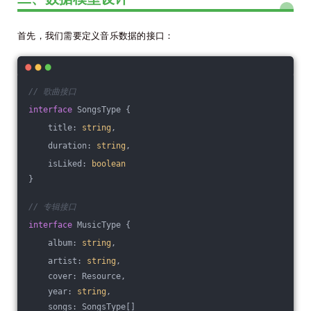
首先，我们需要定义音乐数据的接口：
// 歌曲接口
interface
 SongsType {
    title: 
string
,
    duration: 
string
,
    isLiked: 
boolean
}
// 专辑接口
interface
 MusicType {
    album: 
string
,
    artist: 
string
,
    cover: Resource,
    year: 
string
,
    songs: SongsType[]