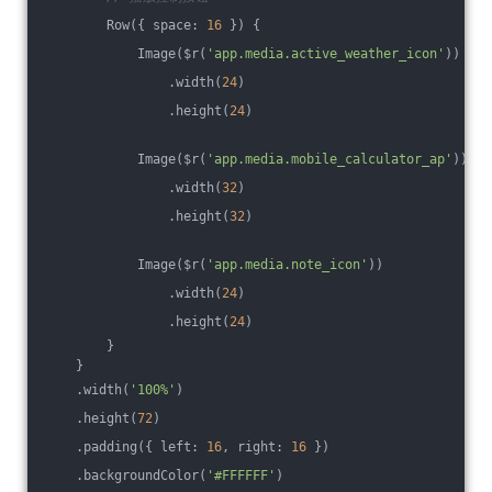
        Row({ space: 
16
 }) {
            Image($r(
'app.media.active_weather_icon'
))
                .width(
24
)
                .height(
24
)
            Image($r(
'app.media.mobile_calculator_ap'
))
                .width(
32
)
                .height(
32
)
            Image($r(
'app.media.note_icon'
))
                .width(
24
)
                .height(
24
)
        }
    }
    .width(
'100%'
)
    .height(
72
)
    .padding({ left: 
16
, right: 
16
 })
    .backgroundColor(
'#FFFFFF'
)