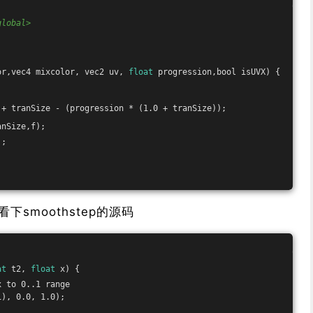
global>
or,vec4 mixcolor, vec2 uv, 
float
 progression,bool isUVX) {
 + tranSize - (progression * (1.0 + tranSize));
anSize,f);
);
看下smoothstep的源码
at
 t2, 
float
 x) {
x to 0..1 range
1), 0.0, 1.0); 