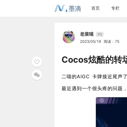
墨滴
首页
专栏
老菜喵
1
V
2023/05/19
阅读：75
Cocos炫酷的
二喵的AIGC 卡牌接近尾声
最近遇到一个很头疼的问题