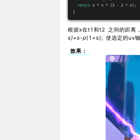
return
 x * x * (3 - 2 * x);
}
根据x在t1和t2 之间的距离，
s)+s-p
(1+s); 使选定的
效果：