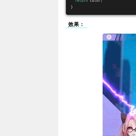
return
 color;
}
效果：