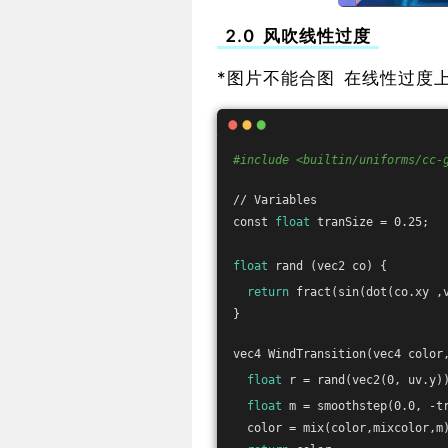
2.0 风吹线性过度
*图片不能合图 在线性过度
#include <builtin/uniforms/cc-
// Variables
const 
float
 tranSize = 0.25; 
float
 rand (vec2 co) {
return
 fract(sin(dot(co.xy ,
}
vec4 WindTransition(vec4 color
float
 r = rand(vec2(0, uv.y)
float
 m = smoothstep(0.0, -t
  color = mix(color,mixcolor,m