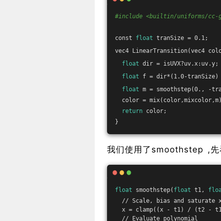
#include <builtin/uniforms/cc-
const 
float
 tranSize = 0.1; 
vec4 LinearTransition(vec4 col
float
 dir = isUVX?uv.x:uv.y;
float
 f = dir*(1.0-tranSize)
float
 m = smoothstep(0., -tr
  color = mix(color,mixcolor,m
return
 color;
}
我们使用了smoothstep ,先
float
 smoothstep(
float
 t1, 
flo
  // Scale, bias and saturate 
  x = clamp((x - t1) / (t2 - t
  // Evaluate polynomial