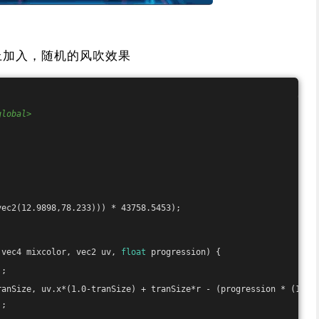
上加入，随机的风吹效果
global>
vec2(12.9898,78.233))) * 43758.5453);
,vec4 mixcolor, vec2 uv, 
float
 progression) {
);
ranSize, uv.x*(1.0-tranSize) + tranSize*r - (progression * (1.0 
);