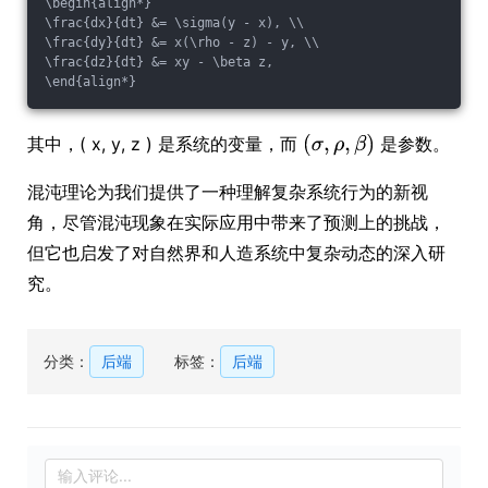
\begin{align*}

\frac{dx}{dt} &= \sigma(y - x), \\

\frac{dy}{dt} &= x(\rho - z) - y, \\

\frac{dz}{dt} &= xy - \beta z,

其中，( x, y, z ) 是系统的变量，而
是参数。
混沌理论为我们提供了一种理解复杂系统行为的新视
角，尽管混沌现象在实际应用中带来了预测上的挑战，
但它也启发了对自然界和人造系统中复杂动态的深入研
究。
分类：
后端
标签：
后端