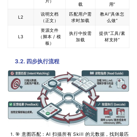
片）
载
用”
说明文档
匹配用户需
教AI“具体怎
L2
（正文）
求时加载
么做”
资源文件
执行中按需
提供“工具/素
L3
（脚本 / 模
加载
材支持”
板）
3.2. 四步执行流程
🎯 意图匹配：AI 扫描所有 Skill 的元数据，找到最匹