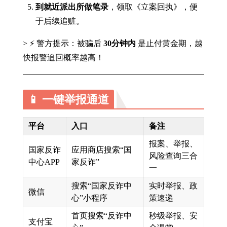
到就近派出所做笔录
，领取《立案回执》，便
于后续追赃。
> ⚡ 警方提示：被骗后
30分钟内
是止付黄金期，越
快报警追回概率越高！
📱 一键举报通道
平台
入口
备注
报案、举报、
国家反诈
应用商店搜索“国
风险查询三合
中心APP
家反诈”
一
搜索“国家反诈中
实时举报、政
微信
心”小程序
策速递
首页搜索“反诈中
秒级举报、安
支付宝