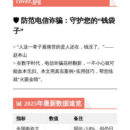
cover.jpg
🛡️ 防范电信诈骗：守护您的“钱袋
子”
> “人这一辈子最痛苦的是人还在，钱没了。”——
赵本山
> 在数字时代，电信诈骗花样翻新，一不小心就可
能血本无归。本文用真实案例+实用技巧，帮您练
就“火眼金睛”。
📊 2025年最新数据速览
指标
数值
备注
全国电诈立
同比↓3.8%，但仍日