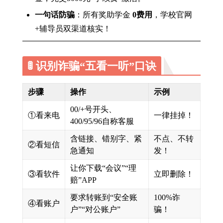
一句话防骗
：所有奖助学金
0费用
，学校官网
+辅导员双渠道核实！
🚦 识别诈骗“五看一听”口诀
步骤
操作
示例
00/+号开头、
①看来电
一律挂掉！
400/95/96自称客服
含链接、错别字、紧
不点、不转
②看短信
急通知
发！
让你下载“会议”“理
③看软件
立即删除！
赔”APP
要求转账到“安全账
100%诈
④看账户
户”“对公账户”
骗！