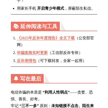
子！
用家长手机
开启青少年模式
，屏蔽陌生私信。
📚 延伸阅读与工具
《2025年反诈年度报告》全文下载
（公安部官
网）
诈骗套路实时更新
（工信部反诈专班）
反诈表情包
（可下载转发，全家一起用）
🔔 写在最后
电信诈骗的本质是
“利用人性弱点”
——贪婪、恐
惧、善良、好奇。
牢记
“三不一多”
原则：
未知链接不点击、陌生来