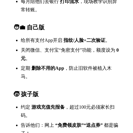
每月陪他们去银行
打印流水
，现场教学识别异
常转账。
🧑‍💼 自己版
给所有支付App开启
指纹/人脸+二次验证
。
关闭微信、支付宝“免密支付”功能，额度设为
0
元
。
定期
删除不用的App
，防止旧软件被植入木
马。
🧒 孩子版
约定
游戏充值先报备
，超过100元必须家长扫
码。
告诉他们：网上
“免费领皮肤”“送点券”
都是骗