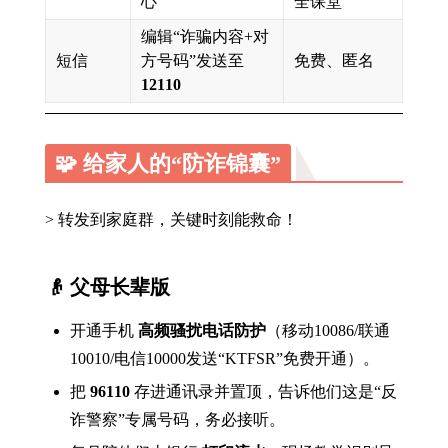
心”
全课堂
编辑“诈骗内容+对
短信
方号码”发送至
免费、匿名
12110
🧩 给家人的“防诈锦囊”
> 转发到家庭群，关键时刻能救命！
👴 父母长辈版
开通手机
高频骚扰电话防护
（移动10086/联通
10010/电信10000发送“KTFSR”免费开通）。
把
96110
存进通讯录并置顶，告诉他们这是“反
诈警察”专属号码，务必接听。