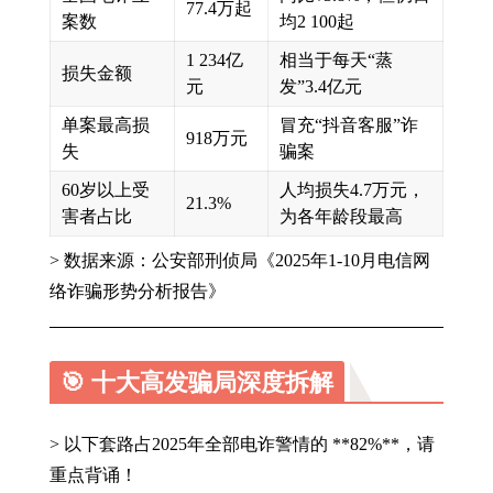
77.4万起
案数
均2 100起
1 234亿
相当于每天“蒸
损失金额
元
发”3.4亿元
单案最高损
冒充“抖音客服”诈
918万元
失
骗案
60岁以上受
人均损失4.7万元，
21.3%
害者占比
为各年龄段最高
> 数据来源：公安部刑侦局《2025年1-10月电信网
络诈骗形势分析报告》
🎯 十大高发骗局深度拆解
> 以下套路占2025年全部电诈警情的 **82%**，请
重点背诵！