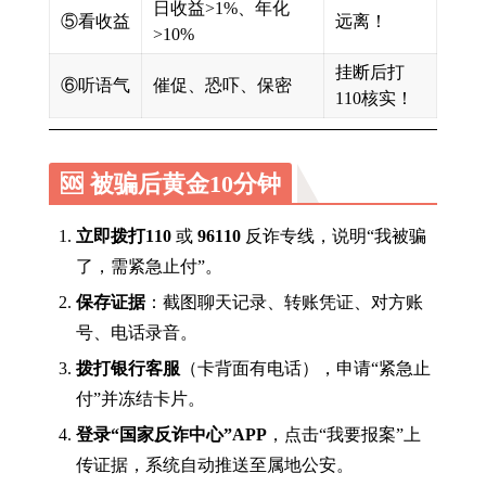
日收益>1%、年化
⑤看收益
远离！
>10%
挂断后打
⑥听语气
催促、恐吓、保密
110核实！
🆘 被骗后黄金10分钟
立即拨打110
或
96110
反诈专线，说明“我被骗
了，需紧急止付”。
保存证据
：截图聊天记录、转账凭证、对方账
号、电话录音。
拨打银行客服
（卡背面有电话），申请“紧急止
付”并冻结卡片。
登录“国家反诈中心”APP
，点击“我要报案”上
传证据，系统自动推送至属地公安。