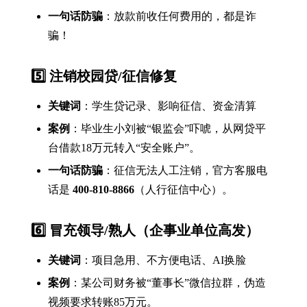
一句话防骗
：放款前收任何费用的，都是诈
骗！
5️⃣ 注销校园贷/征信修复
关键词
：学生贷记录、影响征信、资金清算
案例
：毕业生小刘被“银监会”吓唬，从网贷平
台借款18万元转入“安全账户”。
一句话防骗
：征信无法人工注销，官方客服电
话是
400-810-8866
（人行征信中心）。
6️⃣ 冒充领导/熟人（企事业单位高发）
关键词
：项目急用、不方便电话、AI换脸
案例
：某公司财务被“董事长”微信拉群，伪造
视频要求转账85万元。