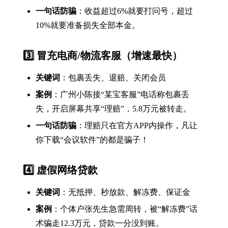
一句话防骗
：收益超过6%就要打问号，超过
10%就要准备损失全部本金。
3️⃣ 冒充电商/物流客服（增速最快）
关键词
：包裹丢失、退赔、关闭会员
案例
：广州小陈接“某宝客服”电话称包裹丢
失，开启屏幕共享“理赔”，5.8万元被转走。
一句话防骗
：理赔只在官方APP内操作，凡让
你下载“会议软件”的都是骗子！
4️⃣ 虚假网络贷款
关键词
：无抵押、秒放款、解冻费、保证金
案例
：个体户张先生急需周转，被“解冻费”话
术骗走12.3万元，贷款一分没到账。