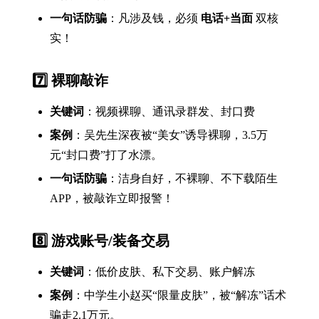
一句话防骗
：凡涉及钱，必须
电话+当面
双核
实！
7️⃣ 裸聊敲诈
关键词
：视频裸聊、通讯录群发、封口费
案例
：吴先生深夜被“美女”诱导裸聊，3.5万
元“封口费”打了水漂。
一句话防骗
：洁身自好，不裸聊、不下载陌生
APP，被敲诈立即报警！
8️⃣ 游戏账号/装备交易
关键词
：低价皮肤、私下交易、账户解冻
案例
：中学生小赵买“限量皮肤”，被“解冻”话术
骗走2.1万元。