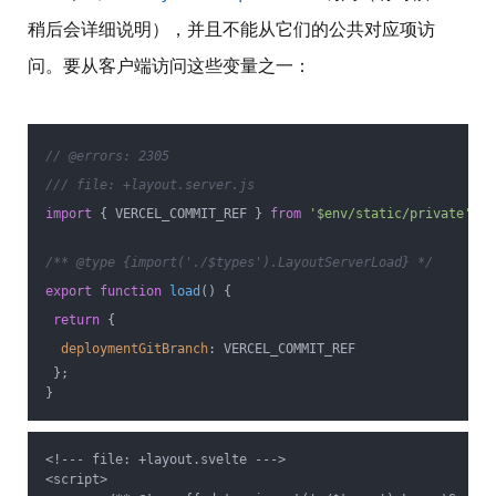
稍后会详细说明），并且不能从它们的公共对应项访
问。要从客户端访问这些变量之一：
// @errors: 2305
/// file: +layout.server.js
import
 { VERCEL_COMMIT_REF } 
from
'$env/static/private'
;
/** @type {import('./$types').LayoutServerLoad} */
export
function
load
(
) 
{
return
 {
deploymentGitBranch
: VERCEL_COMMIT_REF
 };
}
<!--- file: +layout.svelte --->

<script>
