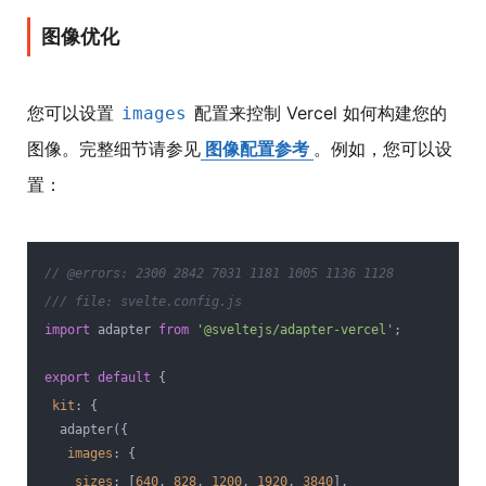
图像优化
您可以设置
配置来控制 Vercel 如何构建您的
images
图像。完整细节请参见
图像配置参考
。例如，您可以设
置：
// @errors: 2300 2842 7031 1181 1005 1136 1128
/// file: svelte.config.js
import
 adapter 
from
'@sveltejs/adapter-vercel'
;
export
default
 {
kit
: {
  adapter({
images
: {
sizes
: [
640
, 
828
, 
1200
, 
1920
, 
3840
],