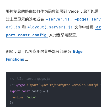
要控制您的路由如何作为函数部署到 Vercel，您可以通
过上面显示的选项或在
、
+server.js
+page(.serv
和
文件中使用
er).js
+layout(.server).js
ex
来指定部署配置。
port const config
例如，您可以将应用的某些部分部署为
Edge
Functions
...
/// file: about/+page.js
/** 
@type 
{import('@sveltejs/adapter-vercel').Config}
*/
export
const
 config = {
runtime
: 
'edge'
};