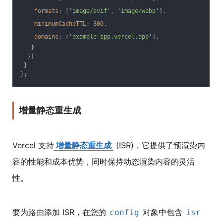
formats
: [
'image/avif'
, 
'image/webp'
],
minimumCacheTTL
: 
300
,
domains
: [
'example-app.vercel.app'
],
   }
  })
 }
};
增量静态重生成
Vercel 支持
增量静态重生成
(ISR)，它提供了预渲染内
容的性能和成本优势，同时保持动态渲染内容的灵活
性。
要为路由添加 ISR，在您的
对象中包含
config
isr