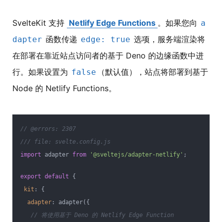
SvelteKit 支持
Netlify Edge Functions
。如果您向
a
函数传递
选项，服务端渲染将
dapter
edge: true
在部署在靠近站点访问者的基于 Deno 的边缘函数中进
行。如果设置为
（默认值），站点将部署到基于
false
Node 的 Netlify Functions。
// @errors: 2307
/// file: svelte.config.js
import
 adapter 
from
'@sveltejs/adapter-netlify'
;
export
default
 {
kit
: {
adapter
: adapter({
// 将使用基于 Deno 的 Netlify Edge Function