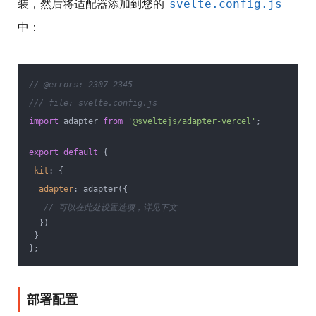
装，然后将适配器添加到您的
svelte.config.js
中：
// @errors: 2307 2345
/// file: svelte.config.js
import
 adapter 
from
'@sveltejs/adapter-vercel'
;
export
default
 {
kit
: {
adapter
: adapter({
// 可以在此处设置选项，详见下文
  })
 }
};
部署配置