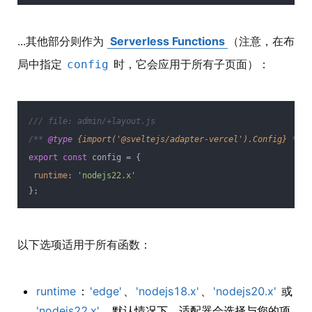
...其他部分则作为
Serverless Functions
（注意，在布
局中指定
时，它会应用于所有子页面）：
config
/// file: admin/+layout.js
/** 
@type 
{import('@sveltejs/adapter-vercel').Config}
*/
export
const
 config = {
runtime
: 
'nodejs22.x'
};
以下选项适用于所有函数：
runtime
：
'edge'
、
'nodejs18.x'
、
'nodejs20.x'
或
'nodejs22.x'
。默认情况下，适配器会选择与您的项