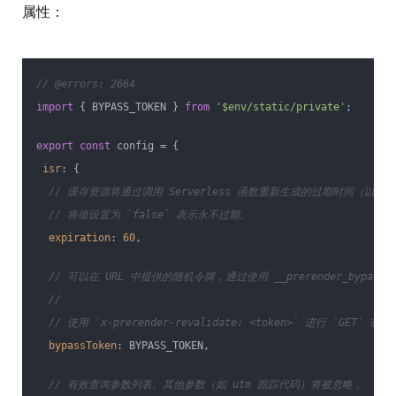
属性：
// @errors: 2664
import
 { BYPASS_TOKEN } 
from
'$env/static/private'
;
export
const
 config = {
isr
: {
// 缓存资源将通过调用 Serverless 函数重新生成的过期时间（以秒
// 将值设置为 `false` 表示永不过期。
expiration
: 
60
,
// 可以在 URL 中提供的随机令牌，通过使用 __prerender_bypass
//
// 使用 `x-prerender-revalidate: <token>` 进行 `GET
bypassToken
: BYPASS_TOKEN,
// 有效查询参数列表。其他参数（如 utm 跟踪代码）将被忽略，