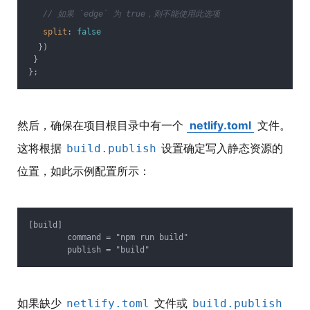
// 如果 `edge` 为 true，则不能使用此选项
split
: 
false
  })
 }
};
然后，确保在项目根目录中有一个
netlify.toml
文件。
这将根据
设置确定写入静态资源的
build.publish
位置，如此示例配置所示：
[build]

	command = "npm run build"

如果缺少
文件或
netlify.toml
build.publish