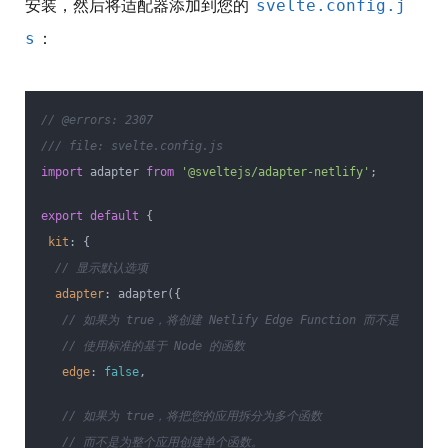
安装，然后将适配器添加到您的
svelte.config.j
：
s
// @errors: 2307
/// file: svelte.config.js
import
 adapter 
from
'@sveltejs/adapter-netlify'
;
export
default
 {
kit
: {
// 显示默认选项
adapter
: adapter({
// 如果为 true，将创建 Netlify Edge Function 而不是
// 使用标准的基于 Node 的函数
edge
: 
false
,
// 如果为 true，将把您的应用拆分为多个函数
// 而不是为整个应用创建单个函数。