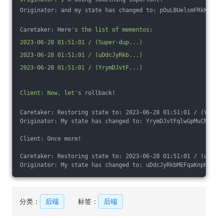
Originator: and my state has changed to: pOuLBUelsmFRkKrbh
Caretaker: Here
's the list of mementos:
2023-06-28 01:51:01 / (Super-dup...)
2023-06-28 01:51:01 / (uDdcJyRkb...)
2023-06-28 01:51:01 / (YrymDJvtF...)
Client: Now, let'
s rollback!
Caretaker: Restoring state to: 2023-06-28 01:51:01 / (Yrym
Originator: My state has changed to: YrymDJvtFqlwGpMuCNXad
Client: Once more!
Caretaker: Restoring state to: 2023-06-28 01:51:01 / (uDdc
Originator: My state has changed to: uDdcJyRkbMEFqaKnpHiYQ
分类：
后端
标签：
后端