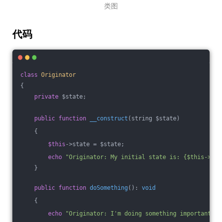
类图
代码
class
Originator
{
private
 $state;
public
function
__construct
(string $state)
{
$this
->state = $state;
echo
"Originator: My initial state is: {$this->sta
    }
public
function
doSomething
()
: 
void
{
echo
"Originator: I'm doing something important.\n