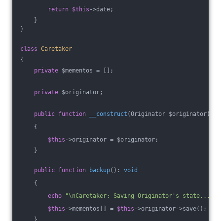
return
$this
->date;
    }
}
class
Caretaker
{
private
 $mementos = [];
private
 $originator;
public
function
__construct
(Originator $originator)
{
$this
->originator = $originator;
    }
public
function
backup
()
: 
void
{
echo
"\nCaretaker: Saving Originator's state...\n"
$this
->mementos[] = 
$this
->originator->save();
    }