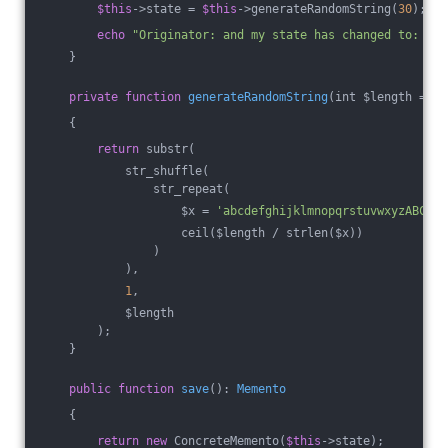
$this
->state = 
$this
->generateRandomString(
30
);
echo
"Originator: and my state has changed to: {$t
    }
private
function
generateRandomString
(int $length = 
10
{
return
 substr(
            str_shuffle(
                str_repeat(
                    $x = 
'abcdefghijklmnopqrstuvwxyzABCDEF
                    ceil($length / strlen($x))
                )
            ),
1
,
            $length
        );
    }
public
function
save
()
: 
Memento
{
return
new
 ConcreteMemento(
$this
->state);