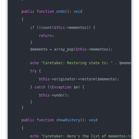
public
function
undo
()
: 
void
{
if
 (!count(
$this
->mementos)) {
return
;
        }
        $memento = array_pop(
$this
->mementos);
echo
"Caretaker: Restoring state to: "
 . $memento-
try
 {
$this
->originator->restore($memento);
        } 
catch
 (\
Exception
 $e) {
$this
->undo();
        }
    }
public
function
showHistory
()
: 
void
{
echo
"Caretaker: Here's the list of mementos:\n"
;