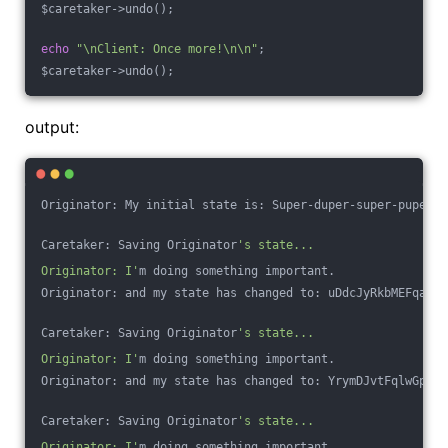
$caretaker->undo();
echo
"\nClient: Once more!\n\n"
;
$caretaker->undo();
output:
Originator: My initial state is: Super-duper-super-puper-s
Caretaker: Saving Originator
's state...
Originator: I'
m doing something important.
Originator: and my state has changed to: uDdcJyRkbMEFqaKnp
Caretaker: Saving Originator
's state...
Originator: I'
m doing something important.
Originator: and my state has changed to: YrymDJvtFqlwGpMuC
Caretaker: Saving Originator
's state...
Originator: I'
m doing something important.