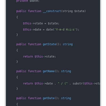
private
 $date;
public
function
__construct
(string $state)
{
$this
->state = $state;
$this
->date = date(
'Y-m-d H:i:s'
);
    }
public
function
getState
()
: 
string
{
return
$this
->state;
    }
public
function
getName
()
: 
string
{
return
$this
->date . 
" / ("
 . substr(
$this
->state,
    }
public
function
getDate
()
: 
string
{