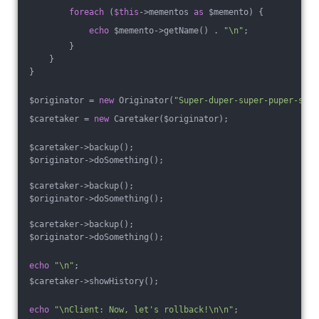
foreach
 (
$this
->mementos 
as
 $memento) {
echo
 $memento->getName() . 
"\n"
;
        }
    }
}
$originator = 
new
 Originator(
"Super-duper-super-puper-supe
$caretaker = 
new
 Caretaker($originator);
$caretaker->backup();
$originator->doSomething();
$caretaker->backup();
$originator->doSomething();
$caretaker->backup();
$originator->doSomething();
echo
"\n"
;
$caretaker->showHistory();
echo
"\nClient: Now, let's rollback!\n\n"
;