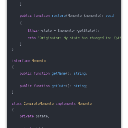
    }
public
function
restore
(Memento $memento)
: 
void
{
$this
->state = $memento->getState();
echo
"Originator: My state has changed to: {$this-
    }
}
interface
Memento
{
public
function
getName
()
: 
string
;
public
function
getDate
()
: 
string
;
}
class
ConcreteMemento
implements
Memento
{
private
 $state;