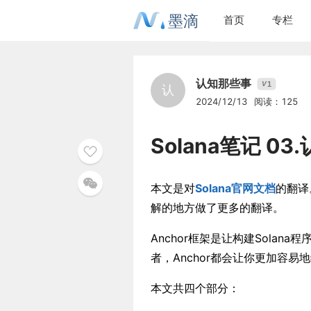
墨滴
首页
专栏
认知那些事
1
V
认
2024/12/13
阅读：125
Solana笔记 03
本文是对
Solana官网文档
的翻译
解的地方做了更多的翻译。
Anchor框架是让构建Sola
者，Anchor都会让你更加容易地
本文共四个部分：