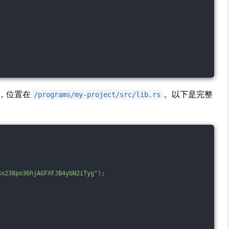
序，位置在
。以下是完整
/programs/my-project/src/lib.rs
4x238po36hjAGFXFJB4ybN2iTyg"
);