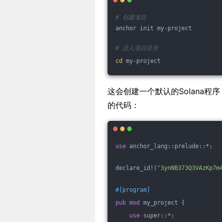
# 创建项目
anchor init my-project
# 进人项目目录
cd
 my-project
这会创建一个默认的Solana程
的代码：
use
 anchor_lang::prelude::*;
declare_id!(
"3ynNB373Q3VAzKp7m
#[program]
pub
mod
 my_project {
use
 super::*;