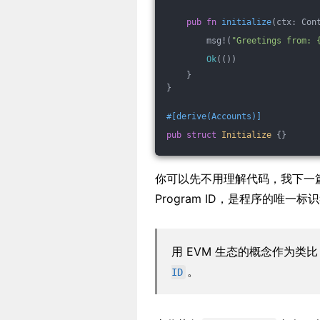
pub
fn
initialize
(ctx: Con
        msg!(
"Greetings from: 
Ok
(())
    }
}
#[derive(Accounts)]
pub
struct
Initialize
 {}
你可以先不用理解代码，我下一
Program ID，是程序的唯一标
用 EVM 生态的概念作为类比
。
ID