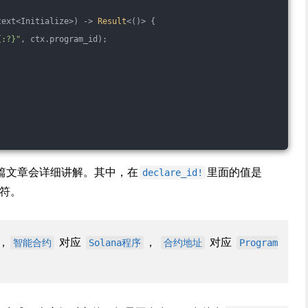
text<Initialize>) -> 
Result
<()> {
{:?}"
, ctx.program_id);
篇文章会详细讲解。其中，在
里面的值是
declare_id!
识符。
，
对应
，
对应
智能合约
Solana程序
合约地址
Program