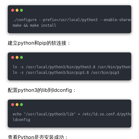
./configure --prefix=/usr/local/python3 --enable-shared
make && make install
建立python和pip的软连接：
ln -s /usr/local/python3/bin/python3.8 /usr/bin/python3
ln -s /usr/local/python3/bin/pip3.8 /usr/bin/pip3
配置python3的lib到ldconfig：
echo "/usr/local/python3/lib" > /etc/ld.so.conf.d/python3.
ldconfig
查看Python是否安装成功：