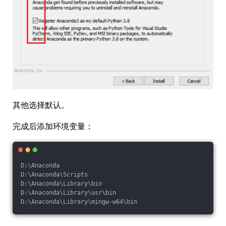
其他选择默认。
完成后添加环境变量：
D:\Anaconda
D:\Anaconda\Scripts 
D:\Anaconda\Library\bin
D:\Anaconda\Library\usr\bin 
D:\Anaconda\Library\mingw-w64\bin