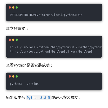
PATH=$PATH:$HOME/bin:/usr/local/python3/bin
建立软链接：
ln -s /usr/local/python3/bin/python3.8 /usr/bin/python3
ln -s /usr/local/python3/bin/pip3.8 /usr/bin/pip3
查看Python是否安装成功：
python3 --version
输出版本号
即表示安装成功。
Python 3.8.5