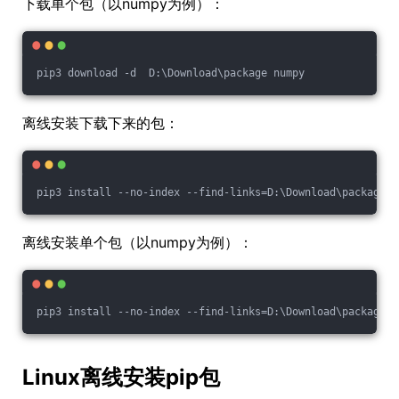
下载单个包（以numpy为例）：
pip3 download -d  D:\Download\package numpy
离线安装下载下来的包：
pip3 install --no-index --find-links=D:\Download\package -
离线安装单个包（以numpy为例）：
pip3 install --no-index --find-links=D:\Download\package n
Linux离线安装pip包