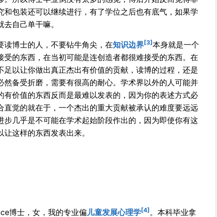
究和包装还可以继续进行，有了学位之后也有底气，如果学
就去自己单干嘛。
[3]
要读博士的人，不要钻牛角尖，在
知识边界
本身就是一个
接受的东西，在当初可能是连创造者都很难接受的东西。在
不足以让你做出真正杰出有价值的贡献，读博的过程，还是
必然备受折磨，需要有很高的耐心。学术界以外的人可能并
的有价值的东西反而是最难以发表的，因为你的表述方式必
合直觉的就在于，一个杰出的重大贡献被承认的难度要远远
进步几乎是不可能在学术起始阶段作出的，因为即使你有这
以让这样的东西发表出来。
[4]
ience博士，女，我的专业偏
儿童发展心理学
。本科毕业拿