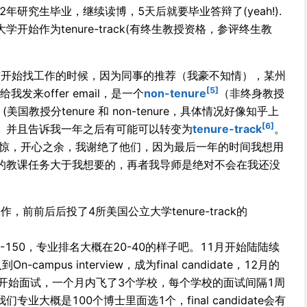
2年研究生毕业，继续读博，5天后就要毕业答辩了(yeah!).
开始作为tenure-track(有终生教授资格，参评终生教
没有开始找工作的时候，因为同事的推荐（我豪不知情），某州
[5]
我发来offer email，是一个
non-tenure
（非终身教授
的工作 (美国教授分tenure 和 non-tenure，具体情况好像知乎上
[6]
， 并且告诉我一年之后有可能可以转变为
tenure-track
。
宠若惊，开心之余，我谢绝了他们，因为最后一年的时间我想用
的教课任务大于我想要的，再者我导师是绝对不会在我还没
。
，前前后后投了4所美国公立大学tenure-track的
00-150，专业排名大概在20-40的样子吧。11月开始陆陆续
ampus interview，成为final candidate，12月的
月开始面试，一个月内飞了3个学校，每个学校的面试间隔1周
业大概是100个博士里面选1个，final candidate会有