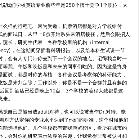
说我们学校英语专业前些年是250个博士竞争1个职位，太
什么样的行程吧，因为受邀，机票酒店都是对方学校给付
式的面试日，从早上8点开始系头来酒店接任，然后会跟招人
长，研究生代表，各种学校里的机构（internal
ining agency)，在这期间穿插着科研报告，以及给本科生试讲一节
时，会有人专门带你去到下一个会议的地点。记得我当时一
面等我。午饭和晚饭是和未来的同事们吃的。因为这是终身
是面试，都是对你的考核，各种会议是考察你的科研能力，
吃饭是来判定除了工作以外，你是不是一个合群并且有趣的
kable). 最后回到酒店已经是晚上10点。3个学校的流程大致都是这
天飞走。
觉自己是被当成adult对待，也可以说被当作Dr.对待。能
ew就意味着对方认定你的专业水平达到了他们的标准，这个时候他们
你能选择他们。几个学校都有带我游览校区，看所在城市的
外，会对你的研究表示浓厚的兴趣，让我觉得非常被认可和