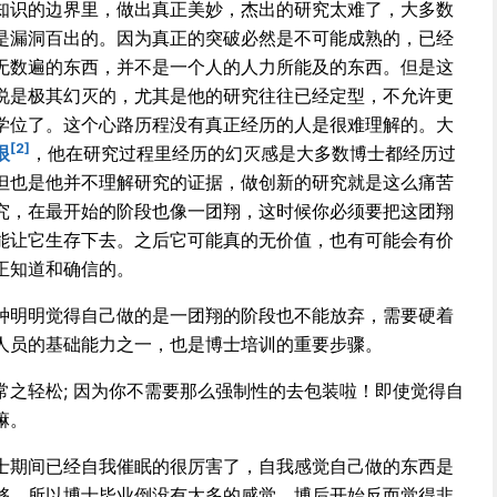
知识的边界里，做出真正美妙，杰出的研究太难了，大多数
是漏洞百出的。因为真正的突破必然是不可能成熟的，已经
无数遍的东西，并不是一个人的人力所能及的东西。但是这
说是极其幻灭的，尤其是他的研究往往已经定型，不允许更
学位了。这个心路历程没有真正经历的人是很难理解的。大
[2]
垠
，他在研究过程里经历的幻灭感是大多数博士都经历过
但也是他并不理解研究的证据，做创新的研究就是这么痛苦
究，在最开始的阶段也像一团翔，这时候你必须要把这团翔
能让它生存下去。之后它可能真的无价值，也有可能会有价
正知道和确信的。
种明明觉得自己做的是一团翔的阶段也不能放弃，需要硬着
人员的基础能力之一，也是博士培训的重要步骤。
常之轻松; 因为你不需要那么强制性的去包装啦！即使觉得自
嘛。
士期间已经自我催眠的很厉害了，自我感觉自己做的东西是
够。所以博士毕业倒没有太多的感觉，博后开始反而觉得非