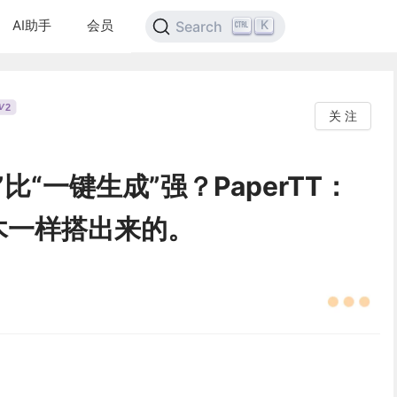
AI助手
会员
K
Search
2
V
关 注
比“一键生成”强？PaperTT：
木一样搭出来的。