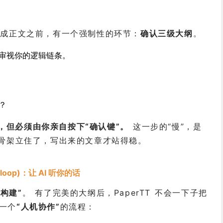
中，生成正文之前，有一个强制性的环节：
确认三级大纲
。
审视你的逻辑链条。
？
纲，但必须由你亲自按下“确认键”。
这一步的“慢”，是
有骨架立住了，写出来的文章才站得稳。
-loop)：让 AI 听你的话
步构建”
。 有了完美的大纲后，PaperTT 不会一下子把
一个
“人机协作”
的流程：