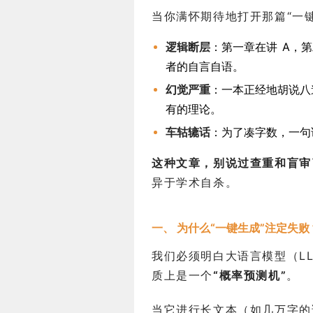
当你满怀期待地打开那篇“一
逻辑断层
：第一章在讲 A，
者的自言自语。
幻觉严重
：一本正经地胡说八
有的理论。
车轱辘话
：为了凑字数，一句
这种文章，别说过查重和盲审
异于学术自杀。
一、 为什么“一键生成”注定失败
我们必须明白大语言模型（LL
质上是一个
“概率预测机”
。
当它进行长文本（如几万字的