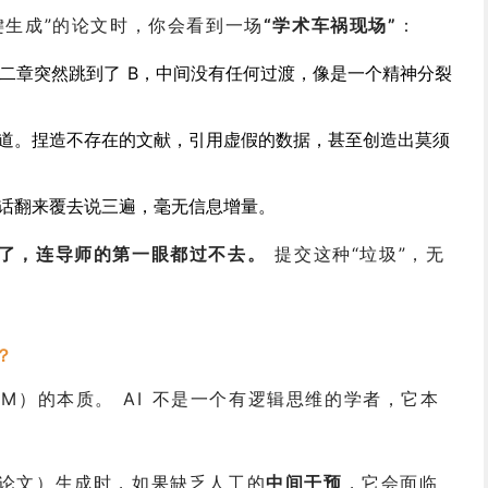
键生成”的论文时，你会看到一场
“学术车祸现场”
：
第二章突然跳到了 B，中间没有任何过渡，像是一个精神分裂
道。捏造不存在的文献，引用虚假的数据，甚至创造出莫须
话翻来覆去说三遍，毫无信息增量。
了，连导师的第一眼都过不去。
提交这种“垃圾”，无
？
M）的本质。 AI 不是一个有逻辑思维的学者，它本
论文）生成时，如果缺乏人工的
中间干预
，它会面临