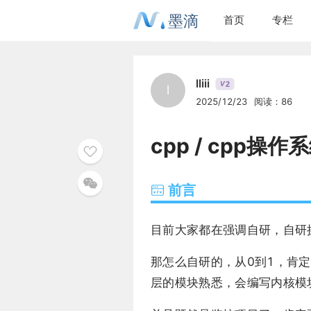
墨滴
首页
专栏
lliii
2
V
l
2025/12/23
阅读：86
cpp / cpp操
前言
目前大家都在强调自研，自研
那怎么自研的，从0到1，肯
层的模块熟悉，会编写内核模