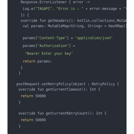
    Response.ErrorListener { error ->
     Log.e(
"TAGAPI"
, 
"Error is : "
 + error.message + 
"\n"
 
    }) {
    override fun getHeaders(): kotlin.collections.MutableM
     val params: MutableMap<String, String> = HashMap()
     params[
"Content-Type"
] = 
"application/json"
     params[
"Authorization"
] =
"Bearer Enter your key"
return
 params;
    }
   }
  postRequest.setRetryPolicy(object : RetryPolicy {
   override fun getCurrentTimeout(): Int {
return
 50000
   }
   override fun getCurrentRetryCount(): Int {
return
 50000
   }