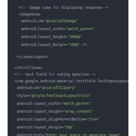
   <!-- Image view 
for
 displaying response-->
   <ImageView
    android:id=
"@+id/idIVImage"
    android:layout_width=
"match_parent"
    android:layout_height=
"200dp"
    android:layout_margin=
"10dp"
 />
  </LinearLayout>
 </ScrollView>
 <!-- text field 
for
 asking question-->
 <com.google.android.material.textfield.TextInputLayout
  android:id=
"@+id/idTILQuery"
  style=
"@style/TextInputLayoutStyle"
  android:layout_width=
"match_parent"
  android:layout_height=
"wrap_content"
  android:layout_alignParentBottom=
"true"
  android:layout_margin=
"5dp"
  android:hint=
"Enter your query to generate image"