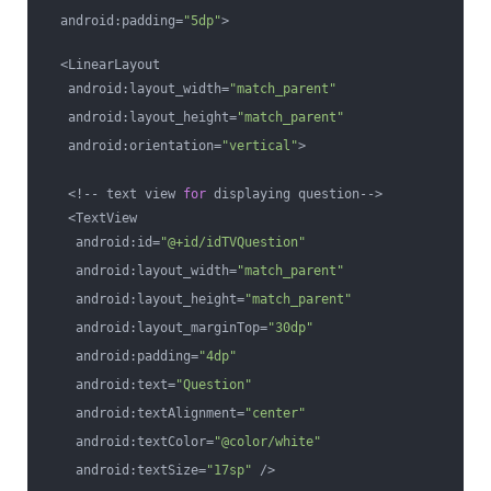
  android:padding=
"5dp"
>
  <LinearLayout
   android:layout_width=
"match_parent"
   android:layout_height=
"match_parent"
   android:orientation=
"vertical"
>
   <!-- text view 
for
 displaying question-->
   <TextView
    android:id=
"@+id/idTVQuestion"
    android:layout_width=
"match_parent"
    android:layout_height=
"match_parent"
    android:layout_marginTop=
"30dp"
    android:padding=
"4dp"
    android:text=
"Question"
    android:textAlignment=
"center"
    android:textColor=
"@color/white"
    android:textSize=
"17sp"
 />