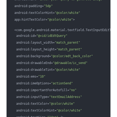
  android:padding=
"5dp"
  android:textColorHint=
"@color/white"
  app:hintTextColor=
"@color/white"
>
  <com.google.android.material.textfield.TextInputEditText
   android:id=
"@+id/idEdtQuery"
   android:layout_width=
"match_parent"
   android:layout_height=
"match_parent"
   android:background=
"@color/edt_back_color"
   android:drawableEnd=
"@drawable/ic_send"
   android:drawableTint=
"@color/white"
   android:ems=
"10"
   android:imeOptions=
"actionSend"
   android:importantForAutofill=
"no"
   android:inputType=
"textEmailAddress"
   android:textColor=
"@color/white"
   android:textColorHint=
"@color/white"