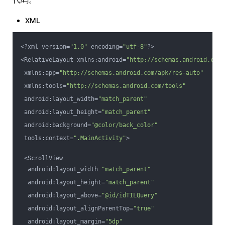
XML
<?xml version=
"1.0"
 encoding=
"utf-8"
?>
<RelativeLayout xmlns:android=
"http://schemas.android.com/
 xmlns:app=
"http://schemas.android.com/apk/res-auto"
 xmlns:tools=
"http://schemas.android.com/tools"
 android:layout_width=
"match_parent"
 android:layout_height=
"match_parent"
 android:background=
"@color/back_color"
 tools:context=
".MainActivity"
>
 <ScrollView
  android:layout_width=
"match_parent"
  android:layout_height=
"match_parent"
  android:layout_above=
"@id/idTILQuery"
  android:layout_alignParentTop=
"true"
  android:layout_margin=
"5dp"