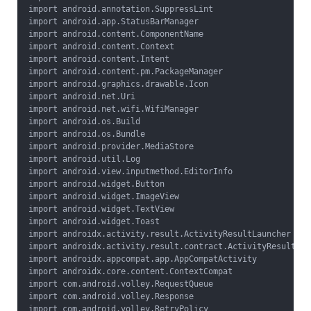
import android.annotation.SuppressLint
import android.app.StatusBarManager
import android.content.ComponentName
import android.content.Context
import android.content.Intent
import android.content.pm.PackageManager
import android.graphics.drawable.Icon
import android.net.Uri
import android.net.wifi.WifiManager
import android.os.Build
import android.os.Bundle
import android.provider.MediaStore
import android.util.Log
import android.view.inputmethod.EditorInfo
import android.widget.Button
import android.widget.ImageView
import android.widget.TextView
import android.widget.Toast
import androidx.activity.result.ActivityResultLauncher
import androidx.activity.result.contract.ActivityResultCon
import androidx.appcompat.app.AppCompatActivity
import androidx.core.content.ContextCompat
import com.android.volley.RequestQueue
import com.android.volley.Response
import com.android.volley.RetryPolicy