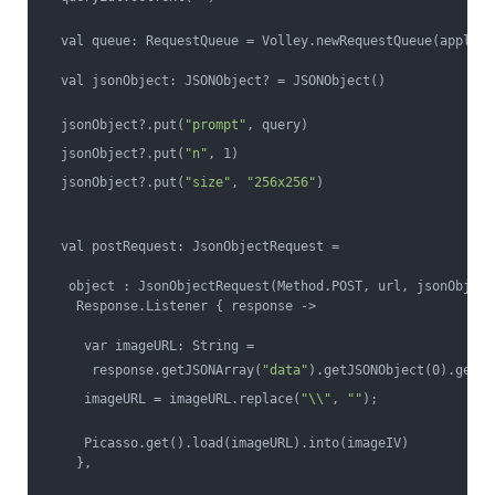
  val queue: RequestQueue = Volley.newRequestQueue(applica
  val jsonObject: JSONObject? = JSONObject()
  jsonObject?.put(
"prompt"
, query)
  jsonObject?.put(
"n"
, 1)
  jsonObject?.put(
"size"
, 
"256x256"
)
  val postRequest: JsonObjectRequest =
   object : JsonObjectRequest(Method.POST, url, jsonObject
    Response.Listener { response ->
     var imageURL: String =
      response.getJSONArray(
"data"
).getJSONObject(0).getSt
     imageURL = imageURL.replace(
"\\"
, 
""
);
     Picasso.get().load(imageURL).into(imageIV)
    },