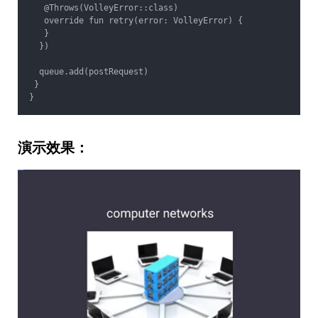
   @Throws(VolleyError::class)
   override fun retry(error: VolleyError) {
   }
  })
  queue.add(postRequest)
 }
}
演示效果
：