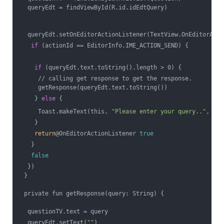
  queryEdt = findViewById(R.id.idEdtQuery)
  queryEdt.setOnEditorActionListener(TextView.OnEditorActi
if
 (actionId == EditorInfo.IME_ACTION_SEND) {
if
 (queryEdt.text.toString().length > 0) {
     // calling get response to get the response.
     getResponse(queryEdt.text.toString())
    } 
else
 {
     Toast.makeText(this, 
"Please enter your query.."
, Toa
    }
return
@OnEditorActionListener 
true
   }
false
  })
 }
 private fun getResponse(query: String) {
  questionTV.text = query
  queryEdt.setText(
""
)