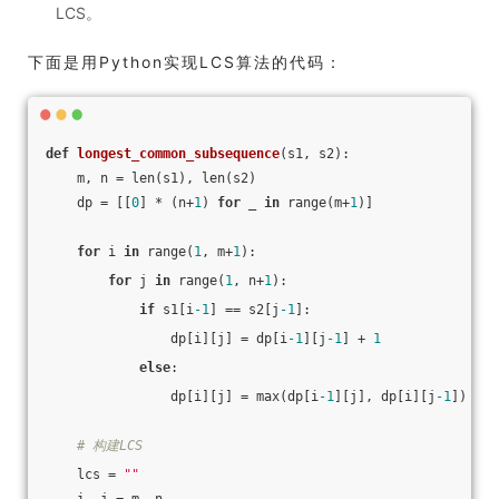
LCS。
下面是用Python实现LCS算法的代码：
def
longest_common_subsequence
(s1, s2)
:
    m, n = len(s1), len(s2)
    dp = [[
0
] * (n+
1
) 
for
 _ 
in
 range(m+
1
)]
for
 i 
in
 range(
1
, m+
1
):
for
 j 
in
 range(
1
, n+
1
):
if
 s1[i
-1
] == s2[j
-1
]:
                dp[i][j] = dp[i
-1
][j
-1
] + 
1
else
:
                dp[i][j] = max(dp[i
-1
][j], dp[i][j
-1
])
# 构建LCS
    lcs = 
""