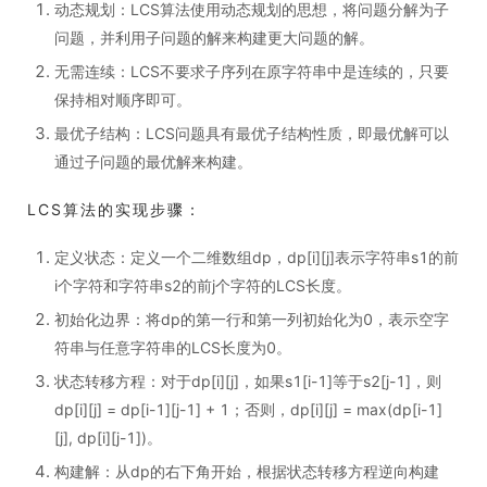
动态规划：LCS算法使用动态规划的思想，将问题分解为子
问题，并利用子问题的解来构建更大问题的解。
无需连续：LCS不要求子序列在原字符串中是连续的，只要
保持相对顺序即可。
最优子结构：LCS问题具有最优子结构性质，即最优解可以
通过子问题的最优解来构建。
LCS算法的实现步骤：
定义状态：定义一个二维数组dp，dp[i][j]表示字符串s1的前
i个字符和字符串s2的前j个字符的LCS长度。
初始化边界：将dp的第一行和第一列初始化为0，表示空字
符串与任意字符串的LCS长度为0。
状态转移方程：对于dp[i][j]，如果s1[i-1]等于s2[j-1]，则
dp[i][j] = dp[i-1][j-1] + 1；否则，dp[i][j] = max(dp[i-1]
[j], dp[i][j-1])。
构建解：从dp的右下角开始，根据状态转移方程逆向构建