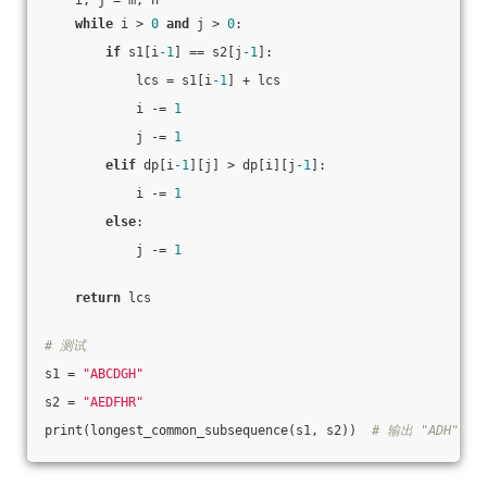
    i, j = m, n
while
 i > 
0
and
 j > 
0
:
if
 s1[i
-1
] == s2[j
-1
]:
            lcs = s1[i
-1
] + lcs
            i -= 
1
            j -= 
1
elif
 dp[i
-1
][j] > dp[i][j
-1
]:
            i -= 
1
else
:
            j -= 
1
return
 lcs
# 测试
s1 = 
"ABCDGH"
s2 = 
"AEDFHR"
print(longest_common_subsequence(s1, s2))  
# 输出 "ADH"