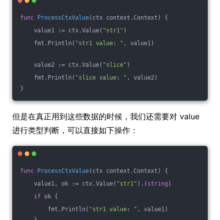
func
ProcessCtxValue
(ctx context.Context)
 {
    value1 := ctx.Value(
"str1"
)
    fmt.Println(
"str1 value: "
, value1)
    value2 := ctx.Value(
"slice"
)
    fmt.Println(
"slice value: "
, value2)
}
但是在真正用到这些数据的时候，我们还需要对 value
进行类型判断，可以直接如下操作：
func
ProcessCtxValue
(ctx context.Context)
 {
    value1, ok := ctx.Value(
"str1"
).(
string
)
if
 ok {
        fmt.Println(
"str1 value: "
, value1)