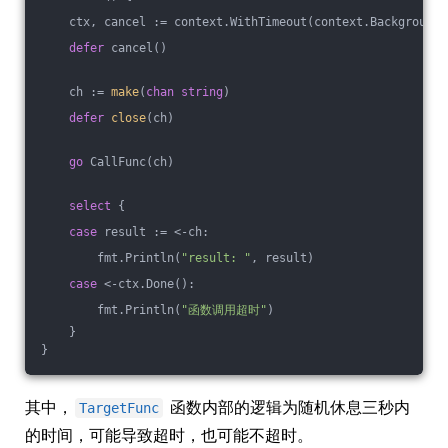
    ctx, cancel := context.WithTimeout(context.Background(
defer
 cancel()
    ch := 
make
(
chan
string
)
defer
close
(ch)
go
 CallFunc(ch)
select
 {
case
 result := <-ch:
        fmt.Println(
"result: "
, result)
case
 <-ctx.Done():
        fmt.Println(
"函数调用超时"
)
    }
}
其中，
函数内部的逻辑为随机休息三秒内
TargetFunc
的时间，可能导致超时，也可能不超时。