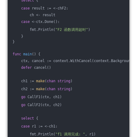
select
 {
case
 result := <-chF2:
        ch <- result
case
 <-ctx.Done():
        fmt.Println(
"F2 函数调用超时"
)
    }
}
func
main
()
 {
    ctx, cancel := context.WithCancel(context.Background()
defer
 cancel()
    ch1 := 
make
(
chan
string
)
    ch2 := 
make
(
chan
string
)
go
 CallF1(ctx, ch1)
go
 CallF2(ctx, ch2)
select
 {
case
 r1 := <-ch1:
        fmt.Println(
"f1 调用完成: "
, r1)