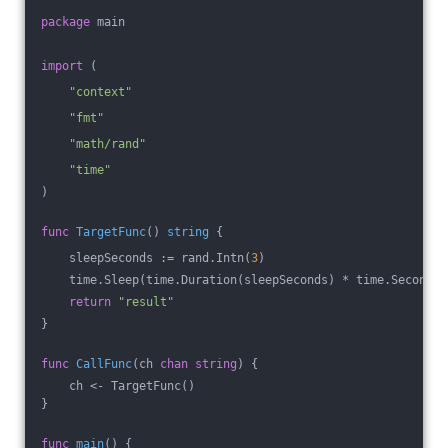
package
 main
import
 (
"context"
"fmt"
"math/rand"
"time"
)
func
TargetFunc
()
string
 {
    sleepSeconds := rand.Intn(
3
)
    time.Sleep(time.Duration(sleepSeconds) * time.Second)
return
"result"
}
func
CallFunc
(ch 
chan
string
)
 {
    ch <- TargetFunc()
}
func
main
()
 {