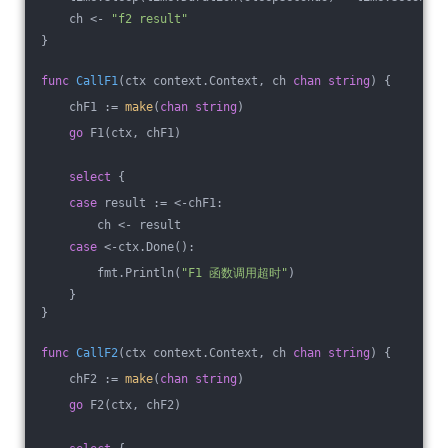
    ch <- 
"f2 result"
}
func
CallF1
(ctx context.Context, ch 
chan
string
)
 {
    chF1 := 
make
(
chan
string
)
go
 F1(ctx, chF1)
select
 {
case
 result := <-chF1:
        ch <- result
case
 <-ctx.Done():
        fmt.Println(
"F1 函数调用超时"
)
    }
}
func
CallF2
(ctx context.Context, ch 
chan
string
)
 {
    chF2 := 
make
(
chan
string
)
go
 F2(ctx, chF2)