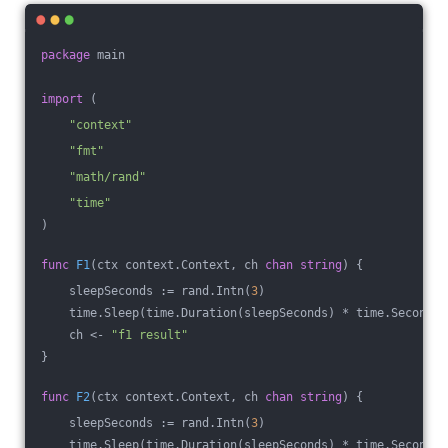
package
 main
import
 (
"context"
"fmt"
"math/rand"
"time"
)
func
F1
(ctx context.Context, ch 
chan
string
)
 {
    sleepSeconds := rand.Intn(
3
)
    time.Sleep(time.Duration(sleepSeconds) * time.Second)
    ch <- 
"f1 result"
}
func
F2
(ctx context.Context, ch 
chan
string
)
 {
    sleepSeconds := rand.Intn(
3
)
    time.Sleep(time.Duration(sleepSeconds) * time.Second)