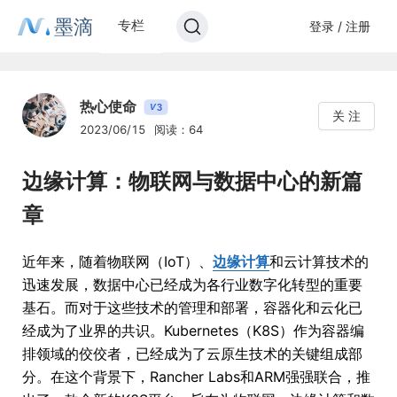
墨滴
专栏
登录 / 注册
热心使命
3
V
关 注
2023/06/15
阅读：64
边缘计算：物联网与数据中心的新篇
章
近年来，随着物联网（IoT）、
边缘计算
和云计算技术的
迅速发展，数据中心已经成为各行业数字化转型的重要
基石。而对于这些技术的管理和部署，容器化和云化已
经成为了业界的共识。Kubernetes（K8S）作为容器编
排领域的佼佼者，已经成为了云原生技术的关键组成部
分。在这个背景下，Rancher Labs和ARM强强联合，推