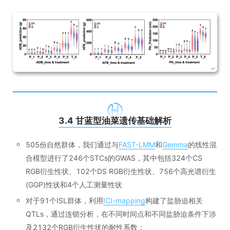
3.4 甘蓝型油菜遗传基础解析
505份自然群体，我们通过与
FAST-LMM
和
Gemma
的线性混
合模型进行了246个STCs的GWAS，其中包括324个CS
RGB衍生性状、102个DS RGB衍生性状、756个高光谱衍生
(GGP)性状和4个人工测量性状
对于91个ISL群体，利用
ICI-mapping
构建了盐胁迫相关
QTLs，通过连锁分析，在不同时间点和不同盐胁迫条件下涉
及2132个RGB衍生性状的耐性系数；