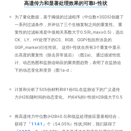
高遗传力和显著处理效果的可靠I-性状
为了量化数据，基于阈值的过滤程序（中位数±3SDS)创建了
一系列过滤条件，并评估了三个生物复制之间的重复性。 重
复性的过滤标准是中值相关系数大于0.5(R_max≥0.5)，选出
CK、LY、HY处理下的CS、RGB、GGP(包括所涉及的
GGP_marker)衍生性状。 这些I-性状在所有3个重复中显示
出高度的重复性（除去异常值后）（图2a)。 通过描述性统
计、动态热图和盐胁迫响应的聚类图趋势，表明了在盐胁迫
下的动态变化和变异（图1a-d；
计算和分析了505份材料和91份ISL在盐胁迫下的广义遗传
力(H2B)随时间的动态变化。 约64%的I-性状H2B值大于0.5
将高遗传力中位数(H2B≥0.5)和低盐处理效应显著相结合，
获得了
「
1141
」
个（54.05%）性状;同时，我们获得了