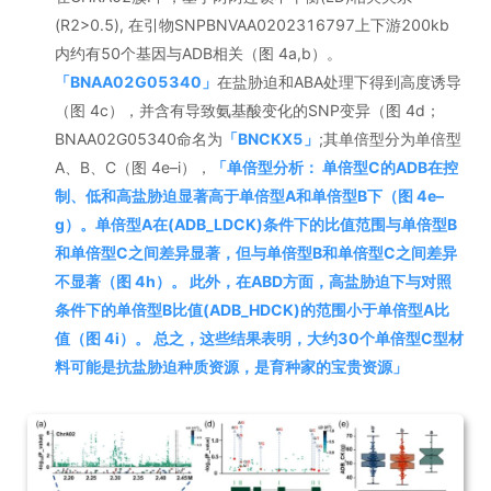
(R2>0.5), 在引物SNPBNVAA0202316797上下游200kb
内约有50个基因与ADB相关（图 4a,b）。
「
BNAA02G05340
」
在盐胁迫和ABA处理下得到高度诱导
（图 4c），并含有导致氨基酸变化的SNP变异（图 4d；
BNAA02G05340命名为
「
BNCKX5
」
;其单倍型分为单倍型
A、B、C（图 4e–i），
「
单倍型分析： 单倍型C的ADB在控
制、低和高盐胁迫显著高于单倍型A和单倍型B下（图 4e–
g）。单倍型A在(ADB_LDCK)条件下的比值范围与单倍型B
和单倍型C之间差异显著，但与单倍型B和单倍型C之间差异
不显著（图 4h）。 此外，在ABD方面，高盐胁迫下与对照
条件下的单倍型B比值(ADB_HDCK)的范围小于单倍型A比
值（图 4i）。 总之，这些结果表明，大约30个单倍型C型材
料可能是抗盐胁迫种质资源，是育种家的宝贵资源
」