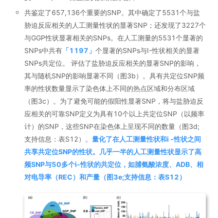
共鉴定了657,136个重要的SNP。其中确定了5531个与盐
胁迫反应相关的人工测量性状的显著SNP；还发现了3227个
与GGP性状显著相关的SNPs。在人工测量的5531个显著的
SNPs中共有
「
1197
」
个显著的SNPs与I-性状相关的显著
SNPs共定位。 评估了盐胁迫反应相关的显著SNP的影响，
其与随机SNP的影响显著不同（图3b）。具有共定位SNP频
率的性状数量显示了染色体上不同的热点区域和分布区域
（图3c）。为了避免可能的假阳性显著SNP，将与盐胁迫反
应相关的可靠SNP定义为具有10个以上共定位SNP（以频率
计）的SNP，这些SNP在染色体上呈现不同的数量（图3d;
支持信息：表S12）。
量化了在人工测量性状和i ‐性状之间
共享共定位SNP的性状。几乎一半的人工测量性状显示了高
频SNP与50多个i-性状的共定位，如脯氨酸浓度、ADB、相
对电导率（REC）和产量（图3e;支持信息：表S12）