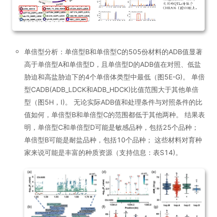
单倍型分析：单倍型B和单倍型C的505份材料的ADB值显著
高于单倍型A和单倍型D，且单倍型D的ADB值在对照、低盐
胁迫和高盐胁迫下的4个单倍体类型中最低（图5E-G)。 单倍
型CADB(ADB_LDCK和ADB_HDCK)比值范围大于其他单倍
型（图5H，I)。 无论实际ADB值和处理条件与对照条件的比
值如何，单倍型B和单倍型C的范围都低于其他两种。 结果表
明，单倍型C和单倍型D可能是敏感品种，包括25个品种；
单倍型B可能是耐盐品种，包括10个品种； 这些材料对育种
家来说可能是丰富的种质资源（支持信息：表S14)。