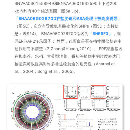
BNVAA0601558949和BNVAA0601662590上下游200
kb内约有40个候选基因（图5a，b)。
「
BNAA06G02670D在盐胁迫和ABA处理下被高度诱导
」
（图5C)，它含有导致氨基酸变化的SNPs（图5D；支持信
息：表S14)。 BNAA06G02670D命名为
「
BNERF3
」
，编
码ERF/AP2转录因子； 然而，该蛋白是否在植物耐盐胁迫中
起作用尚不清楚（Z.Zhang&Huang,2010）。 ERF家族基因
在拟南芥、水稻、甘蓝型油菜、番茄等植物中的过度表达已
被证实可以提高对许多非生物胁迫的耐受性（Aharoni et
al.，2004；Song et al.，2005)。