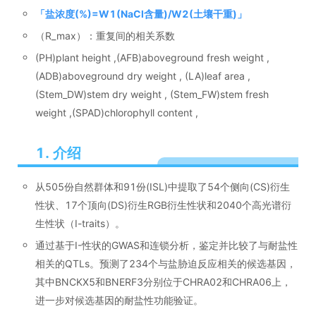
「
盐浓度(%)=W1(NaCl含量)/W2(土壤干重)
」
（R_max）：重复间的相关系数
(PH)plant height ,(AFB)aboveground fresh weight ,
(ADB)aboveground dry weight , (LA)leaf area ,
(Stem_DW)stem dry weight , (Stem_FW)stem fresh
weight ,(SPAD)chlorophyll content ,
1. 介绍
从505份自然群体和91份(ISL)中提取了54个侧向(CS)衍生
性状、17个顶向(DS)衍生RGB衍生性状和2040个高光谱衍
生性状（I-traits）。
通过基于I-性状的GWAS和连锁分析，鉴定并比较了与耐盐性
相关的QTLs。预测了234个与盐胁迫反应相关的候选基因，
其中BNCKX5和BNERF3分别位于CHRA02和CHRA06上，
进一步对候选基因的耐盐性功能验证。