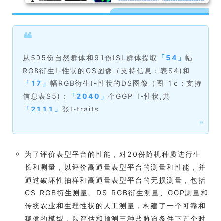
❝
从505份自然群体和91份ISL群体提取
「
54
」
幅
RGB衍生I-性状的CS图像（支持信息：表S4)和
「
17
」
幅RGB衍生I-性状的DS图像（图 1c；支持
信息表S5)；
「
2040
」
个GGP I-性状,共
「
2111
」
张I-traits
❞
为了评价表型平台的性能，对20份随机种质进行生
长和测量，以评价高通量表型平台的测量和性能，并
通过破坏性抽样和高通量表型平台的无损测量，包括
CS RGB衍生测量、DS RGB衍生测量、GGP测量和
传统农业和生理性状的人工测量，构建了一个可靠和
稳健的模型，以评估和预测三种盐胁迫条件下五个时