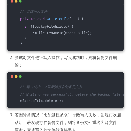
// 尝试写入文件
private
void
writeToFile
(...)
{
if
 (!backupFileExists) {
          !mFile.renameTo(mBackupFile);
      }
    }
尝试对文件进行写入操作，写入成功时，则将备份文件删
除：
// 写入成功，立即删除存在的备份文件
// Writing was successful, delete the backup file if t
    mBackupFile.delete();
若因异常情况（比如进程被杀）导致写入失败，进程再次启
动后，若发现存在备份文件，则将备份文件重名为源文件，
原本未完成写入的文件就直接丢弃：