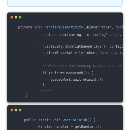
❞
private
void
handlePauseActivity
(IBinder token, 
boolean
boolean
 userLeaving, 
int
 configChanges, 
boo
          ......
               r.activity.mConfigChangeFlags |= configChan
               performPauseActivity(token, finished, r.isP
// Make sure any pending writes are now com
if
 (r.isPreHoneycomb()) {
                   QueuedWork.waitToFinish();
               }
              ......
       }
public
static
void
waitToFinish
()
{
             Handler handler = getHandler();