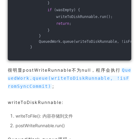
                }
if
 (wasEmpty) {
                    writeToDiskRunnable.run();
return
;
                }
            }
            QueuedWork.queue(writeToDiskRunnable, !isFromS
        }
很明显postWriteRunnable不为null，程序会执行
Que
uedWork.queue(writeToDiskRunnable, !isF
;
romSyncCommit)
writeToDiskRunnable:
writeToFile(): 内容存储到文件
postWriteRunnable.run()