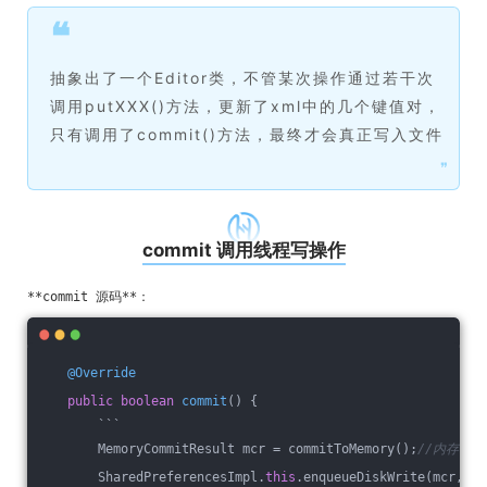
❝
抽象出了一个Editor类，不管某次操作通过若干次
调用putXXX()方法，更新了xml中的几个键值对，
只有调用了commit()方法，最终才会真正写入文件
❞
commit 调用线程写操作
@Override
public
boolean
commit
()
{
       ```
       MemoryCommitResult mcr = commitToMemory();
//内存保存
       SharedPreferencesImpl.
this
.enqueueDiskWrite(mcr, 
nu