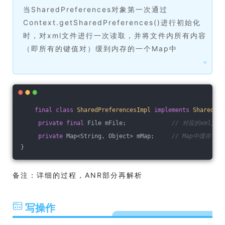
当SharedPreferences对象第一次通过
Context.getSharedPreferences()进行初始化
时，对xml文件进行一次读取，并将文件内所有内容
（即所有的键值对）缓到内存的一个Map中
❞
final
class
SharedPreferencesImpl
implements
SharedPre
private
final
 File mFile;             
// 对应的xml文件
private
 Map<String, Object> mMap;     
// Map中缓存了
}  
备注：详细的过程，ANR部分再解析
写操作