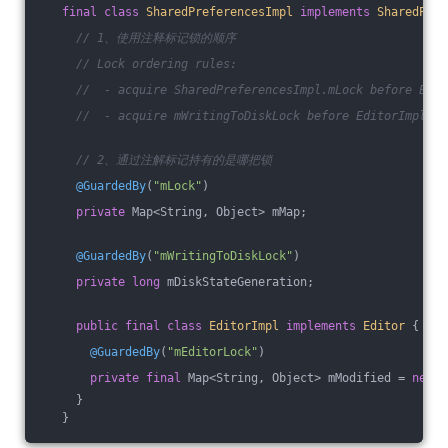
final
class
SharedPreferencesImpl
implements
SharedPref
// 1、使用注释标记锁的顺序
// Lock ordering rules:
//  - acquire SharedPreferencesImpl.mLock before Edit
//  - acquire mWritingToDiskLock before EditorImpl.mL
// 2、通过注解标记持有的是哪把锁
@GuardedBy
(
"mLock"
)
private
 Map<String, Object> mMap;
@GuardedBy
(
"mWritingToDiskLock"
)
private
long
 mDiskStateGeneration;
public
final
class
EditorImpl
implements
Editor
{
@GuardedBy
(
"mEditorLock"
)
private
final
 Map<String, Object> mModified = 
new
 H
     }
   }