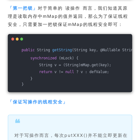
「
第一把锁
」
对于简单的 读操作 而言，我们知道其原
理是读取内存中mMap的值并返回，那么为了保证线程
安全，只需要加一把锁保证mMap的线程安全即可：
public
 String 
getString
(String key, @Nullable String d
synchronized
 (mLock) {
            String v = (String)mMap.get(key);
return
 v != 
null
 ? v : defValue;
        }
    }
「
保证写操作的线程安全
」
❝
对于写操作而言，每次putXXX()并不能立即更新在