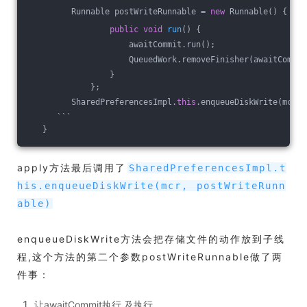
         Runnable postWriteRunnable = 
new
 Runnable() {
public
void
run
()
{
                     awaitCommit.run();
                     QueuedWork.removeFinisher(awaitCommit
                 }
             };
         SharedPreferencesImpl.
this
.enqueueDiskWrite(mcr, 
      ```
   }
apply方法最后调用了
SharedPreferencesImpl.t
his.enqueueDiskWrite(mcr, postWriteRunn
able)
enqueueDiskWrite方法会把存储文件的动作放到子线
程,这个方法的第二个参数postWriteRunnable做了两
件事：
让awaitCommit执行 及执行