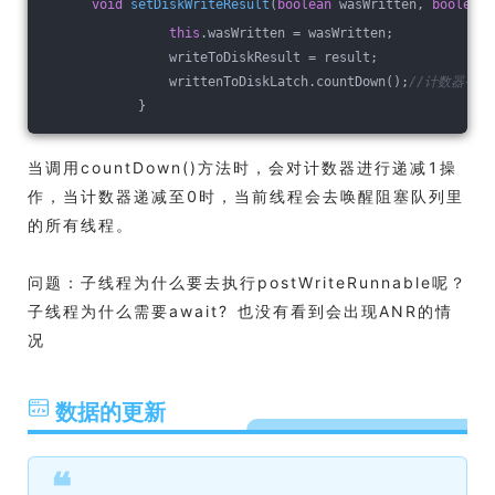
void
setDiskWriteResult
(
boolean
 wasWritten, 
boolean
 
this
.wasWritten = wasWritten;
                writeToDiskResult = result;
                writtenToDiskLatch.countDown();
//计数器-1
            }
当调用countDown()方法时，会对计数器进行递减1操
作，当计数器递减至0时，当前线程会去唤醒阻塞队列里
的所有线程。
问题：子线程为什么要去执行postWriteRunnable呢？
子线程为什么需要await? 也没有看到会出现ANR的情
况
数据的更新
❝