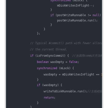
synchronized
 (mLock) {
                            mDiskWritesInFlight--;
                        }
if
 (postWriteRunnable != 
null
) {
                            postWriteRunnable.run();
                        }
                    }
                };
// Typical #commit() path with fewer allocatio
// the current thread.
if
 (isFromSyncCommit) {  
//当调用commit方法时，isF
boolean
 wasEmpty = 
false
;
synchronized
 (mLock) {
                    wasEmpty = mDiskWritesInFlight == 
1
;
                }
if
 (wasEmpty) {
                    writeToDiskRunnable.run();
//主线程回调wr
return
;
                }
            }