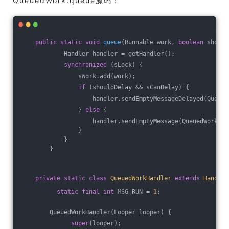
QueuedWork.queue源码：
public
static
void
queue
(Runnable work, 
boolean
 should
            Handler handler = getHandler();
synchronized
 (sLock) {
                sWork.add(work);
if
 (shouldDelay && sCanDelay) {
                    handler.sendEmptyMessageDelayed(Queued
                } 
else
 {
                    handler.sendEmptyMessage(QueuedWorkHan
                }
            }
        }
private
static
class
QueuedWorkHandler
extends
Handler
static
final
int
 MSG_RUN = 
1
;
        QueuedWorkHandler(Looper looper) {
super
(looper);