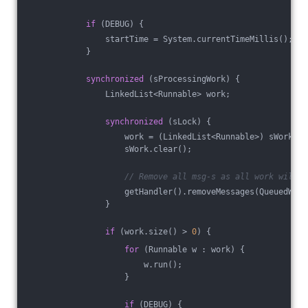
if
 (DEBUG) {
                startTime = System.currentTimeMillis();
            }
synchronized
 (sProcessingWork) {
                LinkedList<Runnable> work;
synchronized
 (sLock) {
                    work = (LinkedList<Runnable>) sWork.cl
                    sWork.clear();
// Remove all msg-s as all work will b
                    getHandler().removeMessages(QueuedWork
                }
if
 (work.size() > 
0
) {
for
 (Runnable w : work) {
                        w.run();
                    }
if
 (DEBUG) {