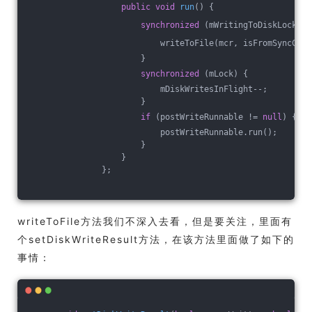
public
void
run
()
{
synchronized
 (mWritingToDiskLock) {
                           writeToFile(mcr, isFromSyncComm
                       }
synchronized
 (mLock) {
                           mDiskWritesInFlight--;
                       }
if
 (postWriteRunnable != 
null
) {
                           postWriteRunnable.run();
                       }
                   }
               };
writeToFile方法我们不深入去看，但是要关注，里面有
个setDiskWriteResult方法，在该方法里面做了如下的
事情：