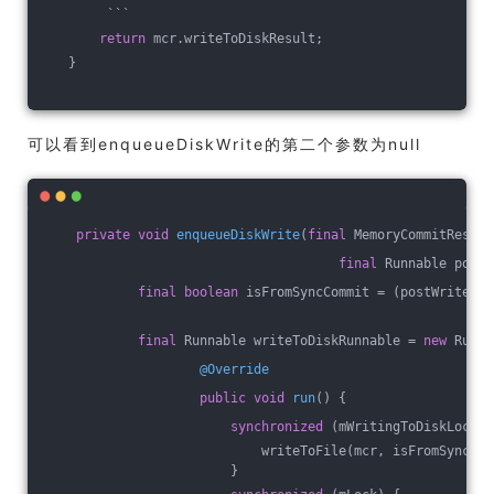
        ```
return
 mcr.writeToDiskResult;
   }
可以看到enqueueDiskWrite的第二个参数为null
private
void
enqueueDiskWrite
(
final
 MemoryCommitResult
final
 Runnable postW
final
boolean
 isFromSyncCommit = (postWriteRun
final
 Runnable writeToDiskRunnable = 
new
 Runna
@Override
public
void
run
()
{
synchronized
 (mWritingToDiskLock) 
                            writeToFile(mcr, isFromSyncCom
                        }