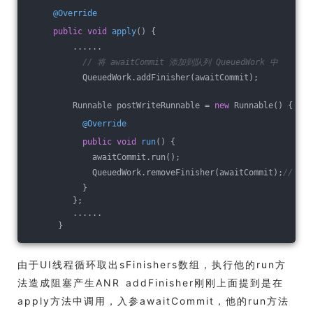
@Override
public
void
apply
()
{
         ......
// 将 awaitCommit 添加到队列 QueuedWork 中
           QueuedWork.addFinisher(awaitCommit);
         Runnable postWriteRunnable = 
new
 Runnable() {
@Override
public
void
run
()
{
             awaitCommit.run();
             QueuedWork.removeFinisher(awaitCommit);
// 将 
           }
         };
         ......
      }
由于UI线程循环取出sFinishers数组，执行他的run方
法造成阻塞产生ANR addFinisher刚刚上面提到是在
apply方法中调用，入参awaitCommit，他的run方法