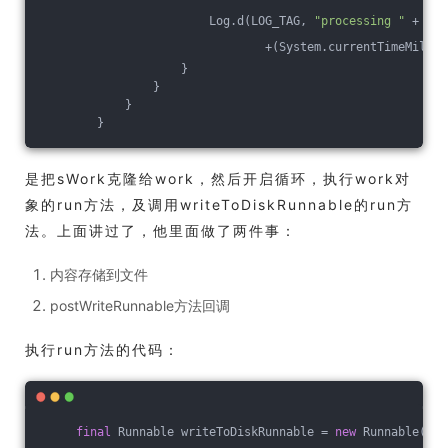
                        Log.d(LOG_TAG, 
"processing "
 + wor
                                +(System.currentTimeMillis
                    }
                }
            }
        }
是把sWork克隆给work，然后开启循环，执行work对
象的run方法，及调用writeToDiskRunnable的run方
法。上面讲过了，他里面做了两件事：
内容存储到文件
postWriteRunnable方法回调
执行run方法的代码：
final
 Runnable writeToDiskRunnable = 
new
 Runnable() {