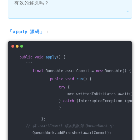
有效的解决吗？
❞
「
apply 源码
」
：
public
void
apply
()
{
      ```
final
 Runnable awaitCommit = 
new
 Runnable() {
public
void
run
()
{
try
 {
                         mcr.writtenToDiskLatch.await();
                     } 
catch
 (InterruptedException ignored
                     }
             };
// 将 awaitCommit 添加到队列 QueuedWork 中
         QueuedWork.addFinisher(awaitCommit);