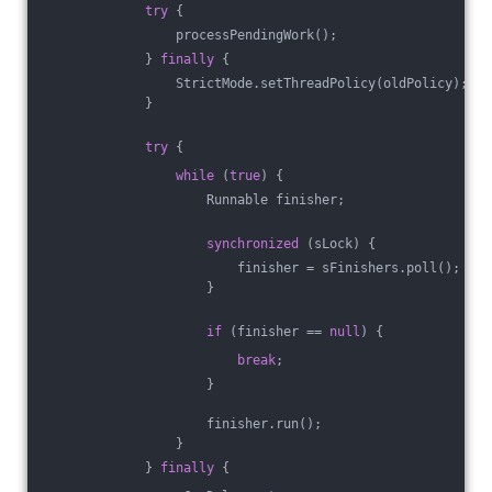
try
 {
                 processPendingWork();
             } 
finally
 {
                 StrictMode.setThreadPolicy(oldPolicy);
             }
try
 {
while
 (
true
) {
                     Runnable finisher;
synchronized
 (sLock) {
                         finisher = sFinishers.poll();
                     }
if
 (finisher == 
null
) {
break
;
                     }
                     finisher.run();
                 }
             } 
finally
 {