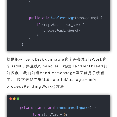
          }
public
void
handleMessage
(Message msg)
{
if
 (msg.what == MSG_RUN) {
                  processPendingWork();
              }
          }
      }
就是把writeToDiskRunnable这个任务放到sWork这
个list中，并且执行handler，根据HandlerThread的
知识点，我们知道handlermessage里面就是子线程
了。 接下来我们继续看handleMessage里面的
processPendingWork()方法：
private
static
void
processPendingWork
()
{
long
 startTime = 
0
;