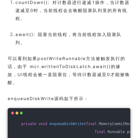
countDown(): 对计数器进行递减1操作，当计数器
递减至0时，当前线程会去唤醒阻塞队列里的所有线
程。
await(): 阻塞当前线程，将当前线程加入阻塞队
列。
可以看到如果postWriteRunnable方法被触发执行的
话，由于 mcr.writtenToDiskLatch.await()的缘
故，UI线程会被一直阻塞住，等待计数器减至0才能被唤
醒。
enqueueDiskWrite源码如下所示：
private
void
enqueueDiskWrite
(
final
 MemoryCommitResult
final
 Runnable postW