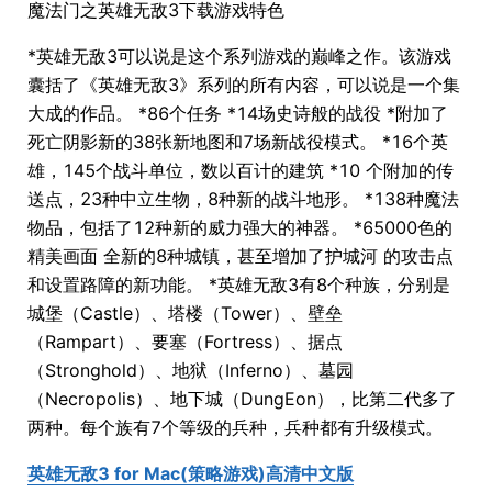
魔法门之英雄无敌3下载游戏特色
*英雄无敌3可以说是这个系列游戏的巅峰之作。该游戏
囊括了《英雄无敌3》系列的所有内容，可以说是一个集
大成的作品。 *86个任务 *14场史诗般的战役 *附加了
死亡阴影新的38张新地图和7场新战役模式。 *16个英
雄，145个战斗单位，数以百计的建筑 *10 个附加的传
送点，23种中立生物，8种新的战斗地形。 *138种魔法
物品，包括了12种新的威力强大的神器。 *65000色的
精美画面 全新的8种城镇，甚至增加了护城河 的攻击点
和设置路障的新功能。 *英雄无敌3有8个种族，分别是
城堡（Castle）、塔楼（Tower）、壁垒
（Rampart）、要塞（Fortress）、据点
（Stronghold）、地狱（Inferno）、墓园
（Necropolis）、地下城（DungEon），比第二代多了
两种。每个族有7个等级的兵种，兵种都有升级模式。
英雄无敌3 for Mac(策略游戏)高清中文版