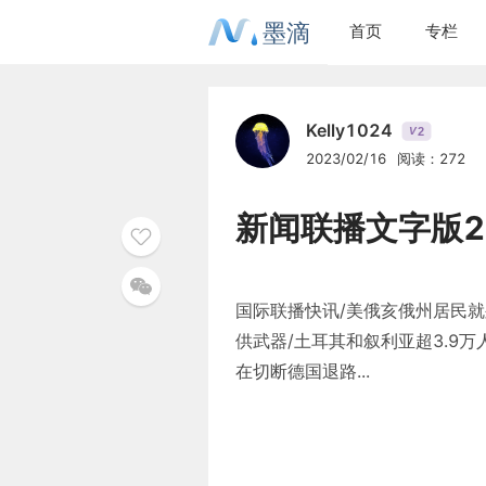
墨滴
首页
专栏
Kelly1024
2
V
2023/02/16
阅读：272
新闻联播文字版23
国际联播快讯/美俄亥俄州居民就
供武器/土耳其和叙利亚超3.9
在切断德国退路...