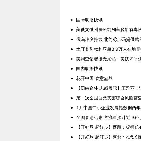
国际联播快讯
美俄亥俄州居民就列车脱轨有毒
俄乌冲突持续 北约称加码提供武
土耳其和叙利亚超3.9万人在地
美调查记者接受采访：美破坏“北
国内联播快讯
花开中国 春意盎然
【团结奋斗 忠诚履职】王雅丽：
第一次全国自然灾害综合风险普
1月中国中小企业发展指数创两
全国春运结束 客流量预计近16
【开好局 起好步】西藏：提振信
【开好局 起好步】河北：推动创