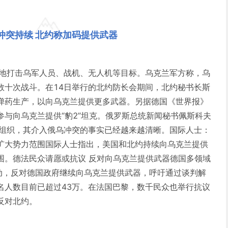
冲突持续 北约称加码提供武器
多地打击乌军人员、战机、无人机等目标。乌克兰军方称，乌
数十次战斗。在14日举行的北约防长会期间，北约秘书长斯
弹药生产，以向乌克兰提供更多武器。另据德国《世界报》
与向乌克兰提供“豹2”坦克。俄罗斯总统新闻秘书佩斯科夫
的组织，其介入俄乌冲突的事实已经越来越清晰。国际人士：
扩大势力范围国际人士指出，美国和北约持续向乌克兰提供
围。德法民众请愿或抗议 反对向乌克兰提供武器德国多领域
活动，反对德国政府继续向乌克兰提供武器，呼吁通过谈判解
名人数目前已超过43万。在法国巴黎，数千民众也举行抗议
反对北约。