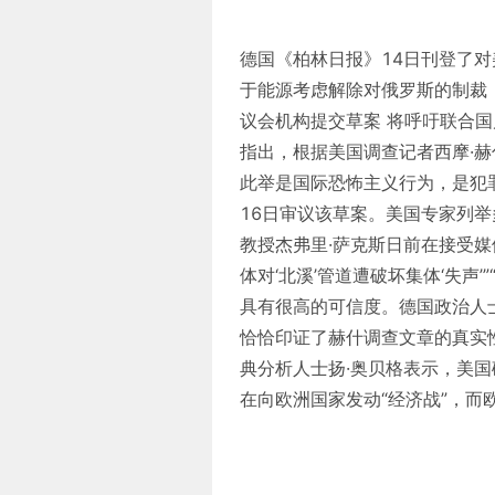
德国《柏林日报》14日刊登了
于能源考虑解除对俄罗斯的制裁，
议会机构提交草案 将呼吁联合
指出，根据美国调查记者西摩·赫
此举是国际恐怖主义行为，是犯
16日审议该草案。美国专家列
教授杰弗里·萨克斯日前在接受媒
体对‘北溪’管道遭破坏集体‘失声
具有很高的可信度。德国政治人
恰恰印证了赫什调查文章的真实
典分析人士扬·奥贝格表示，美国
在向欧洲国家发动“经济战”，而