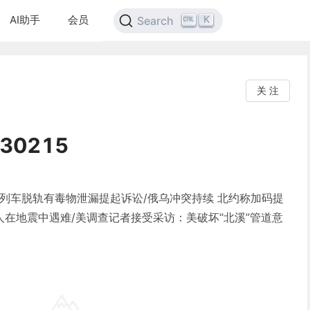
AI助手
会员
K
Search
关 注
0215
列车脱轨有毒物泄漏提起诉讼/俄乌冲突持续 北约称加码提
万人在地震中遇难/美调查记者接受采访：美破坏“北溪”管道意