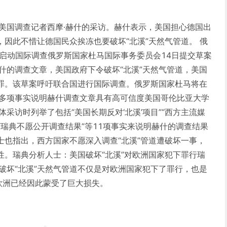
对美国调查记者西摩·赫什的采访。赫什表示，美国担心德国出
因此不惜让德国民众挨冻也要破坏“北溪”天然气管道。 俄
国启动国际调查俄罗斯国家杜马国际事务委员会14日提交草案
什的调查文章，美国政府下令破坏“北溪”天然气管道，美国
罪。该草案呼吁联合国进行国际调查。俄罗斯国家杜马将在
举多项事实说明赫什调查文章具有高可信度美国哥伦比亚大学
体采访时列举了包括“美国长期反对‘北溪’项目”“西方主流媒
’”“瑞典不愿公开调查结果”等11项事实来说明赫什的调查结果
士也指出，西方国家不愿深入调查“北溪”管道遭破坏一事，
性。瑞典分析人士：美国破坏“北溪”对欧洲国家犯下罪行瑞
破坏“北溪”天然气管道不仅是对欧洲国家犯下了罪行，也是
欧洲已经因此蒙受了巨大损失。