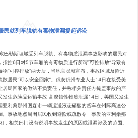
居民就列车脱轨有毒物泄漏提起诉讼
州东巴勒斯坦城受列车脱轨、有毒物质泄漏事故影响的居民对
指控6日对5节车厢的有毒物质进行所谓“可控排放”导致有
毒物“可控排放”两天后，当地官员就宣布，事故区域及附近
散居民“可以安全回家”。俄亥俄州专业人士14日在接受美
让居民回家的做法不负责任，并称相关责任方掩盖事故的严
又发生危险品运输事故 高腐蚀性物质泄漏14日，美国又发生
国亚利桑那州图森市一辆运送液态硝酸的货车在州际高速公
漏。事故地点周围居民收到避险或疏散令，事发的亚利桑那
关闭，相关部门没有说明事故发生的原因或泄漏涉及的范围。