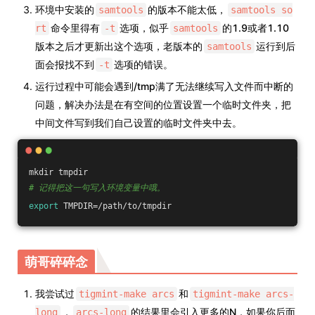
环境中安装的
的版本不能太低，
samtools
samtools so
命令里得有
选项，似乎
的1.9或者1.10
rt
-t
samtools
版本之后才更新出这个选项，老版本的
运行到后
samtools
面会报找不到
选项的错误。
-t
运行过程中可能会遇到/tmp满了无法继续写入文件而中断的
问题，解决办法是在有空间的位置设置一个临时文件夹，把
中间文件写到我们自己设置的临时文件夹中去。
mkdir tmpdir
# 记得把这一句写入环境变量中哦。
export
 TMPDIR=/path/to/tmpdir
萌哥碎碎念
我尝试过
和
tigmint-make arcs
tigmint-make arcs-
，
的结果里会引入更多的N，如果你后面
long
arcs-long