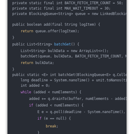
private static final int BATCH_FETCH_ITEM_COUNT = 50;
private static final int MAX_WAIT_TIMEOUT = 30;
private BlockingQueue<String> queue = new LinkedBlockingQu
public boolean add(final String logItem) {
return
 queue.offer(logItem);
}
public List<String> 
batchGet
() {
    List<String> bulkData = new ArrayList<>();
    batchGet(queue, bulkData, BATCH_FETCH_ITEM_COUNT, MAX_
return
 bulkData;
}
public static <E> int batchGet(BlockingQueue<E> q,Collecti
    long deadline = System.nanoTime() + unit.toNanos(timeo
    int added = 0;
while
 (added < numElements) {
        added += q.drainTo(buffer, numElements - added);
if
 (added < numElements) {
            E e = q.poll(deadline - System.nanoTime(), Tim
if
 (e == null) {
break
;
            }