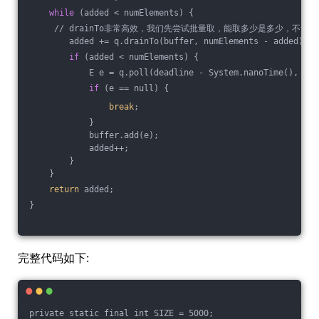
while
 (added < numElements) {
     // drainTo非常高效，我们先尝试批量取，能取多少是多少，不够的
        added += q.drainTo(buffer, numElements - added);
if
 (added < numElements) {
            E e = q.poll(deadline - System.nanoTime(), Tim
if
 (e == null) {
break
;
            }
            buffer.add(e);
            added++;
        }
    }
return
 added;
}
完整代码如下:
private static final int SIZE = 5000;