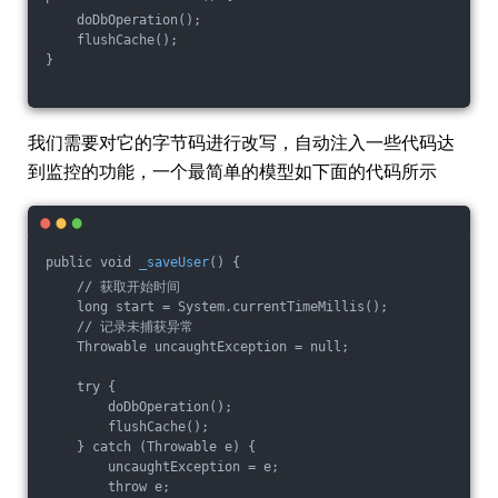
    doDbOperation();
    flushCache();
}
我们需要对它的字节码进行改写，自动注入一些代码达
到监控的功能，一个最简单的模型如下面的代码所示
public void 
_saveUser
() {
    // 获取开始时间
    long start = System.currentTimeMillis();
    // 记录未捕获异常
    Throwable uncaughtException = null;
    try {
        doDbOperation();
        flushCache();
    } catch (Throwable e) {
        uncaughtException = e;
        throw e;