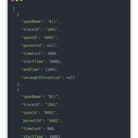
[
  {
"spanName"
: 
"A()"
,
"traceId"
: 
"1001"
,
"spanId"
: 
"A001"
,
"parentId"
: null,
"timeCost"
: 1000,
"startTime"
: 10001,
"endTime"
: 11001,
"uncaughtException"
: null
  },
  {
"spanName"
: 
"B()"
,
"traceId"
: 
"1001"
,
"spanId"
: 
"B001"
,
"parentId"
: 
"A001"
,
"timeCost"
: 900,
"startTime"
: 10001,