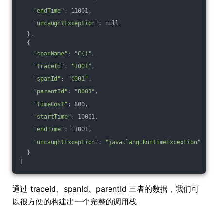
"endTime"
: 11001,
"uncaughtException"
: null
  },
  {
"spanName"
: 
"C()"
,
"traceId"
: 
"1001"
,
"spanId"
: 
"C001"
,
"parentId"
: 
"B001"
,
"timeCost"
: 800,
"startTime"
: 10001,
"endTime"
: 11001,
"uncaughtException"
: 
"java.lang.RuntimeException"
  }
]
通过 traceId、spanId、parentId 三者的数据，我们可
以很方便的构建出一个完整的调用栈