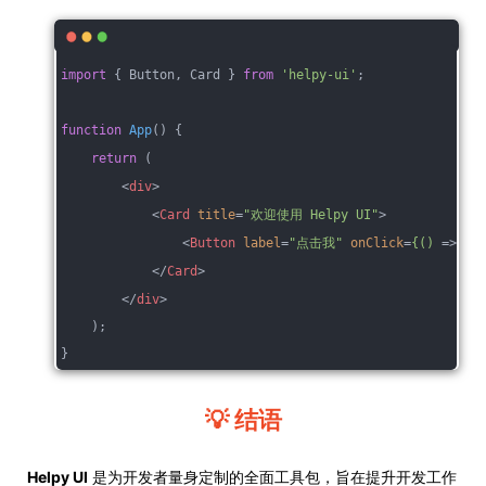
import
 { Button, Card } 
from
'helpy-ui'
;
function
App
(
) 
{
return
 (
<
div
>
<
Card
title
=
"欢迎使用 Helpy UI"
>
<
Button
label
=
"点击我"
onClick
=
{()
 =>
 al
</
Card
>
</
div
>
    );
}
💡 结语
Helpy UI
是为开发者量身定制的全面工具包，旨在提升开发工作