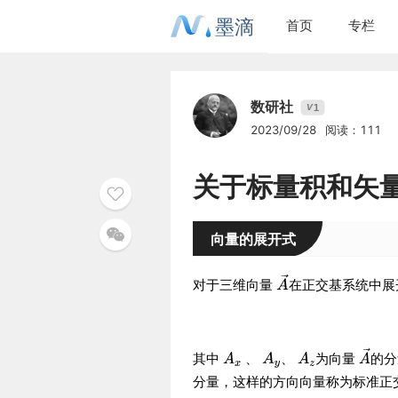
墨滴
首页
专栏
数研社
1
V
2023/09/28
阅读：111
关于标量积和矢
向量的展开式
对于三维向量
在正交基系统中展
其中
、
、
为向量
的
分量，这样的方向向量称为标准正