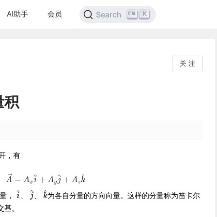
AI助手
会员
K
Search
关 注
量积
开，有
分量，
、
、
为各自分量的方向向量。这样的分量称为笛卡尔
交基。