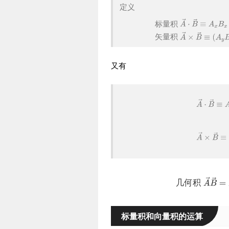
定义
标
量
积
矢
量
积
又有
几
何
积
标量积和向量积的运算