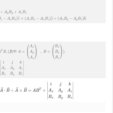
其
中
，