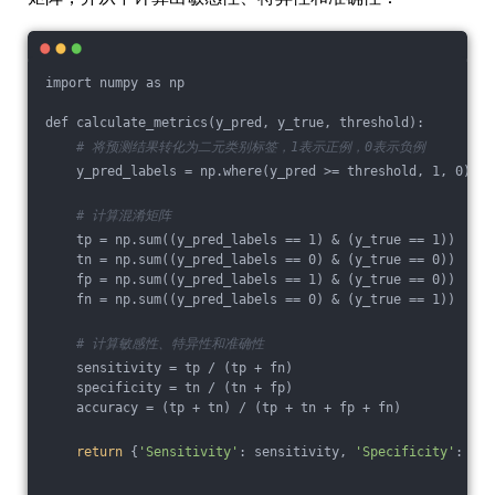
import numpy as np
def calculate_metrics(y_pred, y_true, threshold):
# 将预测结果转化为二元类别标签，1表示正例，0表示负例
    y_pred_labels = np.where(y_pred >= threshold, 1, 0)
# 计算混淆矩阵
    tp = np.sum((y_pred_labels == 1) & (y_true == 1))
    tn = np.sum((y_pred_labels == 0) & (y_true == 0))
    fp = np.sum((y_pred_labels == 1) & (y_true == 0))
    fn = np.sum((y_pred_labels == 0) & (y_true == 1))
# 计算敏感性、特异性和准确性
    sensitivity = tp / (tp + fn)
    specificity = tn / (tn + fp)
    accuracy = (tp + tn) / (tp + tn + fp + fn)
return
 {
'Sensitivity'
: sensitivity, 
'Specificity'
: spe