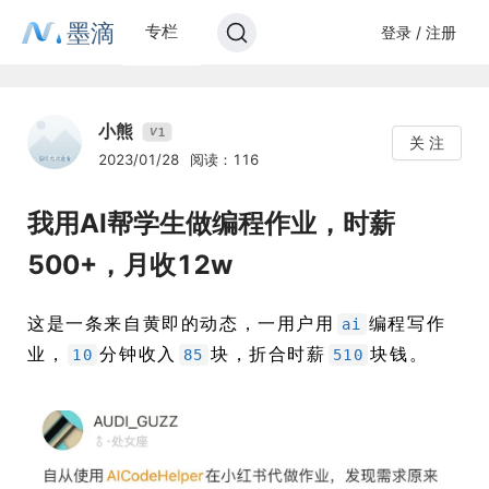
墨滴
专栏
登录 / 注册
小熊
1
V
关 注
2023/01/28
阅读：116
我用AI帮学生做编程作业，时薪
500+，月收12w
这是一条来自黄即的动态，一用户用
编程写作
ai
业，
分钟收入
块，折合时薪
块钱。
10
85
510