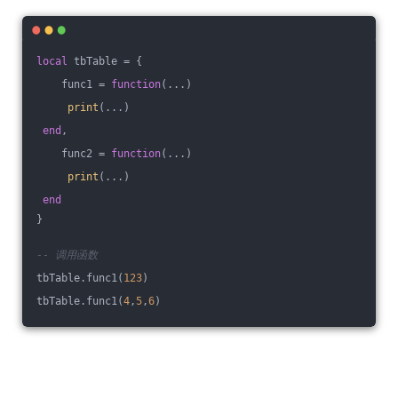
local
 tbTable = {
    func1 = 
function
(...)
print
(...)
end
,
    func2 = 
function
(...)
print
(...)
end
}
-- 调用函数
tbTable.func1(
123
)
tbTable.func1(
4
,
5
,
6
)