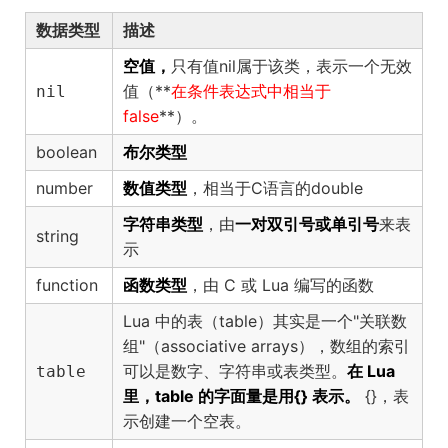
数据类型
描述
空值，
只有值nil属于该类，表示一个
无效
（**
在条件表达式中相当于
nil
值
false
**）。
boolean
布尔类型
number
数值类型
，相当于C语言的double
字符串类型
，由
一对双引号或单引号
来表
string
示
function
函数类型
，由 C 或 Lua 编写的函数
Lua 中的表（table）其实是一个"关联数
组"（associative arrays），数组的索引
可以是数字、字符串或表类型。
在 Lua
table
里，table 的字面量是用{} 表示。
{}，表
示创建一个空表。