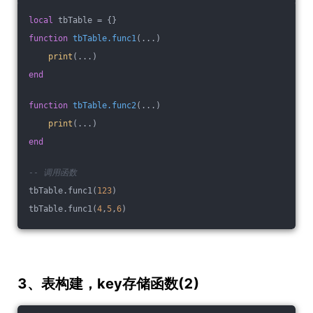
local
 tbTable = {}
function
tbTable.func1
(...)
print
(...)
end
function
tbTable.func2
(...)
print
(...)
end
-- 调用函数
tbTable.func1(
123
)
tbTable.func1(
4
,
5
,
6
)
3、表构建，key存储函数(2)