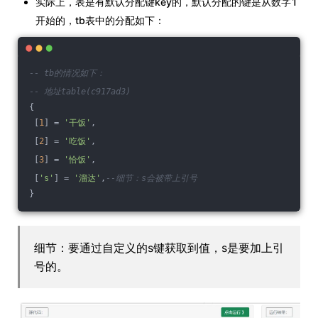
实际上，表是有默认分配键key的，默认分配的键是从数字1
开始的，tb表中的分配如下：
-- tb的情况如下：
-- 地址table(c917ad3)
{
 [
1
] = 
'干饭'
,
 [
2
] = 
'吃饭'
,
 [
3
] = 
'恰饭'
,
 [
's'
] = 
'溜达'
,
--细节：s会被带上引号
}
细节：要通过自定义的s键获取到值，s是要加上引
号的。