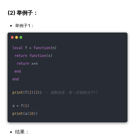
(2) 举例子：
举例子1：
local
 f = 
function
(n)
return
function
(x)
return
 x+n
end
end
print
(f(
1
)(
2
)) 
-- 函数嵌套，每一层都相当于()
a = f(
1
)
print
(a(
10
))
结果：