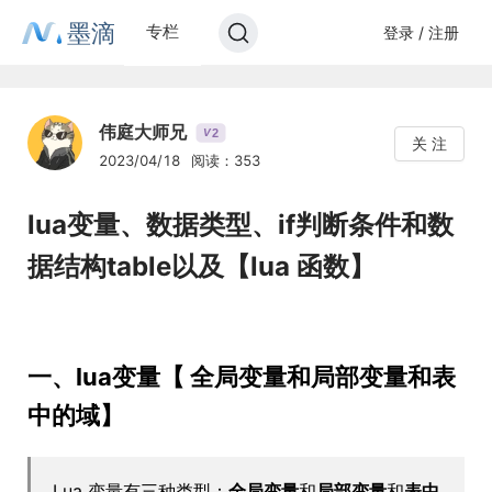
墨滴
专栏
登录 / 注册
伟庭大师兄
2
V
关 注
2023/04/18
阅读：353
lua变量、数据类型、if判断条件和数
据结构table以及【lua 函数】
一、lua变量【 全局变量和局部变量和表
中的域】
Lua 变量有三种类型：
全局变量
和
局部变量
和
表中