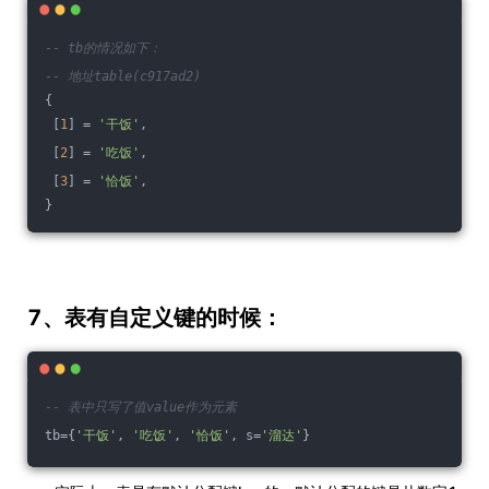
-- tb的情况如下：
-- 地址table(c917ad2)
{
 [
1
] = 
'干饭'
,
 [
2
] = 
'吃饭'
,
 [
3
] = 
'恰饭'
,
}
7、表有自定义键的时候：
-- 表中只写了值value作为元素
tb={
'干饭'
, 
'吃饭'
, 
'恰饭'
, s=
'溜达'
}