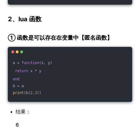
2、lua 函数
① 函数是可以存在在变量中【
匿名函数
】
a = 
function
(x, y)
return
 x * y
end
b = a
print
(b(
2
,
3
))
结果：
6