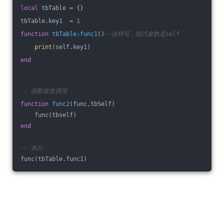
local
 tbTable = {}
tbTable.key1  = 
1
function
tbTable:func1
()
--这样写，隐式参数是self
print
(self.key1)
end
-- 函数嵌套调用
function
func2
(func,tbSelf)
    func(tbself)
end
-- 执行
func(tbTable.func1)