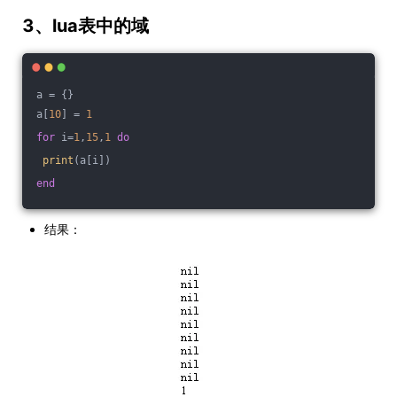
3、lua表中的域
a = {}
a[
10
] = 
1
for
 i=
1
,
15
,
1
do
print
(a[i])
end
结果：