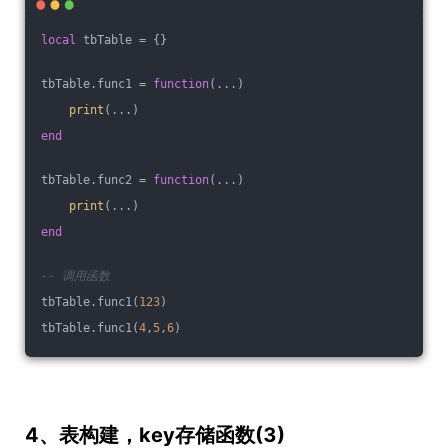
local
 tbTable = {}
tbTable.func1 = 
function
(...)
print
(...)
end
tbTable.func2 = 
function
(...)
print
(...)
end
-- 调用函数
tbTable.func1(
123
)
tbTable.func1(
4
,
5
,
6
)
4、表构建，key存储函数(3)