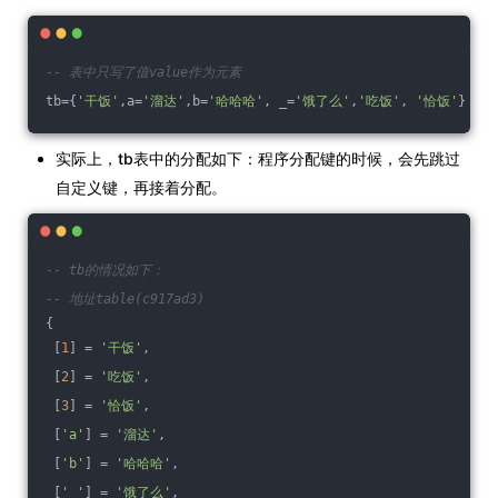
-- 表中只写了值value作为元素
tb={
'干饭'
,a=
'溜达'
,b=
'哈哈哈'
, _=
'饿了么'
,
'吃饭'
, 
'恰饭'
}
实际上，tb表中的分配如下：程序分配键的时候，会先跳过
自定义键，再接着分配。
-- tb的情况如下：
-- 地址table(c917ad3)
{
 [
1
] = 
'干饭'
,
 [
2
] = 
'吃饭'
,
 [
3
] = 
'恰饭'
,
 [
'a'
] = 
'溜达'
,
 [
'b'
] = 
'哈哈哈'
,
 [
'_'
] = 
'饿了么'
,