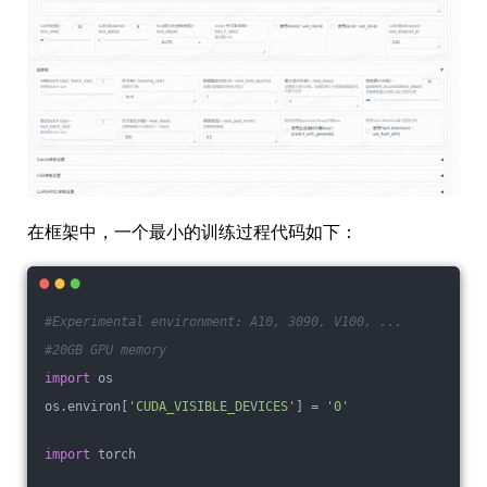
在框架中，一个最小的训练过程代码如下：
#Experimental environment: A10, 3090, V100, ...
#20GB GPU memory
import
 os
os.environ[
'CUDA_VISIBLE_DEVICES'
] = 
'0'
import
 torch