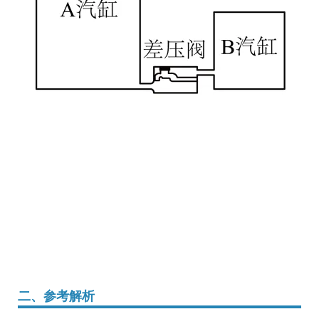
二、参考解析