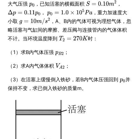
大气压强
，已知活塞的横截面积
，
，
，重力加速度大
小取
，A、B内的气体可视为理想气体，忽
略活塞与气缸间的摩擦、差压阀与连接管内的气体体积
不计。当环境温度降到
时：
（1）求B内气体压强
；
（2）求A内气体体积
；
（3）在活塞上缓慢倒入铁砂，若B内气体压强回到
并
保持不变，求已倒入铁砂的质量m。