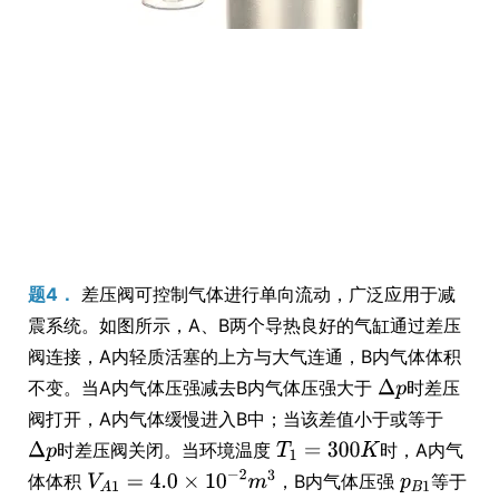
题4．
差压阀可控制气体进行单向流动，广泛应用于减
震系统。如图所示，A、B两个导热良好的气缸通过差压
阀连接，A内轻质活塞的上方与大气连通，B内气体体积
不变。当A内气体压强减去B内气体压强大于
时差压
阀打开，A内气体缓慢进入B中；当该差值小于或等于
时差压阀关闭。当环境温度
时，A内气
体体积
，B内气体压强
等于