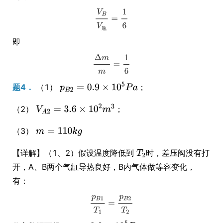
瓶
即
题4．
（1）
；
（2）
；
（3）
【详解】（1、2）假设温度降低到
时，差压阀没有打
开，A、B两个气缸导热良好，B内气体做等容变化，
有：