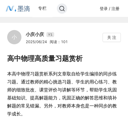
墨滴
专栏
登录 / 注册
小庆小庆
1
V
小
关 注
2025/06/24
阅读：101
高中物理高质量习题赏析
本高中物理习题赏析系列文章取自给学生编排的同步练
习题。通过教师的精心挑选习题、学生的用心练习、教
师的细致批改、课堂评价与讲解等环节，帮助学生巩固
基础知识、提高解题能力，巩固正确的解答思维和填补
解题的常见错漏。另外，对教师本身也是一种同步的教
学成长。