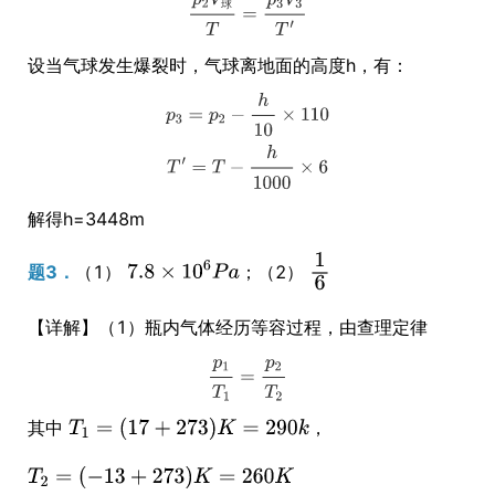
球
设当气球发生爆裂时，气球离地面的高度h，有：
解得h=3448m
题3．
（1）
；（2）
【详解】（1）瓶内气体经历等容过程，由查理定律
其中
，