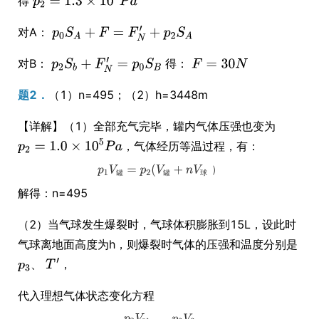
得
对A：
对B：
得：
题2．
（1）n=495；（2）h=3448m
【详解】（1）全部充气完毕，罐内气体压强也变为
，气体经历等温过程，有：
）
罐
罐
球
解得：n=495
（2）当气球发生爆裂时，气球体积膨胀到15L，设此时
气球离地面高度为h，则爆裂时气体的压强和温度分别是
、
，
代入理想气体状态变化方程