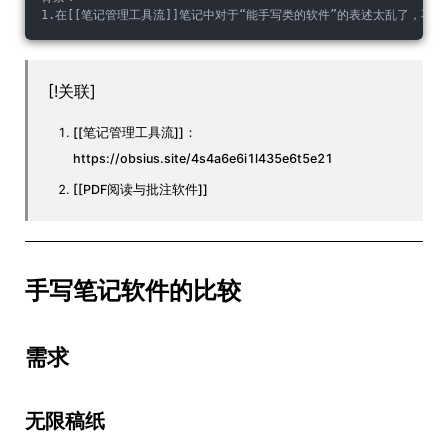
1.在[[笔记管理工具流]]笔记中对于“能手写类的软件”的表述太乱了，不应
[!关联]
[[笔记管理工具流]]：
https://obsius.site/4s4a6e6i1l435e6t5e21
[[PDF阅读与批注软件]]
手写笔记软件的比较
需求
无限稿纸