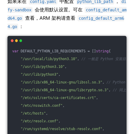
如果未在
中配置
，
config.yaml
python_lib_path
di
会使用默认设置。可在
fy-sandbox
config_default_am
查看，ARM 架构请查看
d64.go
config_default_arm6
：
4.go
var
 DEFAULT_PYTHON_LIB_REQUIREMENTS = []
string
{
"/usr/local/lib/python3.10"
, 
// 一般是 Python 安装目录；如
"/usr/lib/python3.10"
,
"/usr/lib/python3"
,
"/usr/lib/x86_64-linux-gnu/libssl.so.3"
, 
// Python 模
"/usr/lib/x86_64-linux-gnu/libcrypto.so.3"
, 
// 同上
"/etc/ssl/certs/ca-certificates.crt"
,
"/etc/nsswitch.conf"
,
"/etc/hosts"
,
"/etc/resolv.conf"
,
"/run/systemd/resolve/stub-resolv.conf"
,