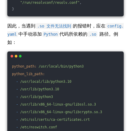
"/run/resolvconf/resolv.conf"
,
}
因此，当遇到
的报错时，应在
.so 文件无法找到
config.
中手动添加
代码所依赖的
路径。例
yaml
Python
.so
如：
python_path:
/usr/local/bin/python3
python_lib_path:
-
/usr/local/lib/python3.10
-
/usr/lib/python3.10
-
/usr/lib/python3
-
/usr/lib/x86_64-linux-gnu/libssl.so.3
-
/usr/lib/x86_64-linux-gnu/libcrypto.so.3
-
/etc/ssl/certs/ca-certificates.crt
-
/etc/nsswitch.conf