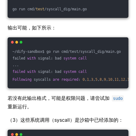
go run cmd/
test
/syscall_dig/main.go
输出可能，如下所示：
~/dify-sandbox$ go run cmd/test/syscall_dig/main.go
failed 
with
 signal: bad 
system
call
...
failed
with
 signal: bad 
system
call
Following
 syscalls 
are
required
: 
0
,
1
,
3
,
5
,
8
,
9
,
10
,
11
,
12
,
13
,
1
若没有此输出格式，可能是权限问题，请尝试加
sudo
重新运行。
（3）这些系统调用（syscall）是沙箱中已经添加的：