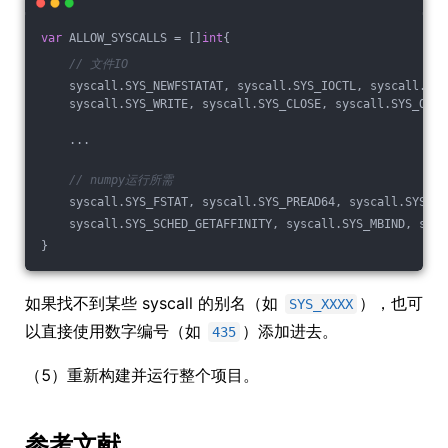
var
 ALLOW_SYSCALLS = []
int
{
// 文件IO
    syscall.SYS_NEWFSTATAT, syscall.SYS_IOCTL, syscall.SYS
    syscall.SYS_WRITE, syscall.SYS_CLOSE, syscall.SYS_OPEN
    ...
// numpy运行所需
    syscall.SYS_FSTAT, syscall.SYS_PREAD64, syscall.SYS_MA
    syscall.SYS_SCHED_GETAFFINITY, syscall.SYS_MBIND, sysc
}
如果找不到某些 syscall 的别名（如
），也可
SYS_XXXX
以直接使用数字编号（如
）添加进去。
435
（5）重新构建并运行整个项目。
参考文献