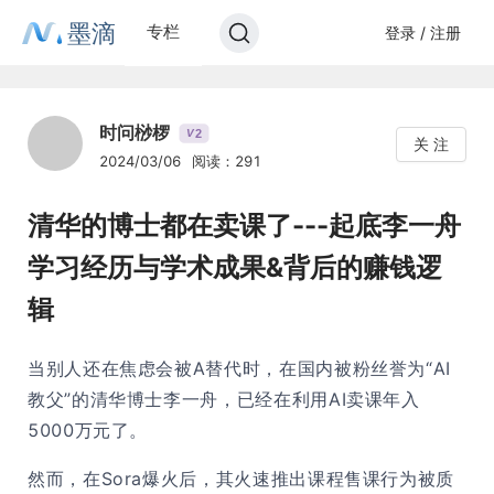
墨滴
专栏
登录 / 注册
时问桫椤
2
V
关 注
2024/03/06
阅读：291
清华的博士都在卖课了---起底李一舟
学习经历与学术成果&背后的赚钱逻
辑
当别人还在焦虑会被A替代时，在国内被粉丝誉为“AI
教父”的清华博士李一舟，已经在利用AI卖课年入
5000万元了。
然而，在Sora爆火后，其火速推出课程售课行为被质