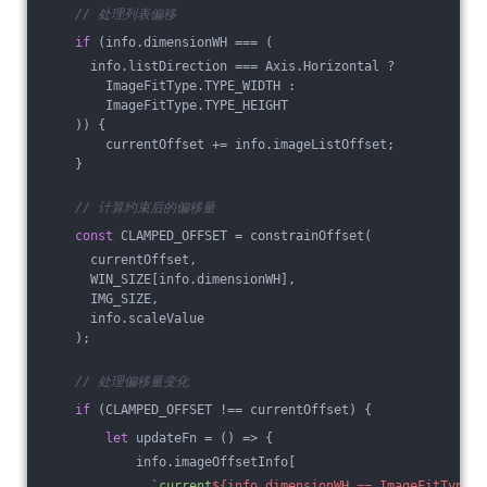
// 处理列表偏移
if
 (info.dimensionWH === (
      info.listDirection === Axis.Horizontal ? 
        ImageFitType.TYPE_WIDTH : 
        ImageFitType.TYPE_HEIGHT
    )) {
        currentOffset += info.imageListOffset;
    }
// 计算约束后的偏移量
const
 CLAMPED_OFFSET = constrainOffset(
      currentOffset,
      WIN_SIZE[info.dimensionWH],
      IMG_SIZE,
      info.scaleValue
    );
// 处理偏移量变化
if
 (CLAMPED_OFFSET !== currentOffset) {
let
 updateFn = 
()
 =>
 {
            info.imageOffsetInfo[
`current
${info.dimensionWH == ImageFitType.T