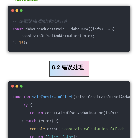
// 使用防抖处理频繁的约束计算
const
 debouncedConstrain = debounce(
(
info
) =>
 {
    constrainOffsetAndAnimation(info);
}, 
16
);
6.2 错误处理
function
safeConstrainOffset
(
info: ConstrainOffsetAndAnima
try
 {
return
 constrainOffsetAndAnimation(info);
    } 
catch
 (error) {
console
.error(
'Constrain calculation failed:'
, err
return
 [
false
, 
false
];