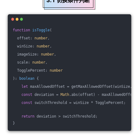
3.1 切换条件判断
function
isToggle
(
  offset: 
number
,
  winSize: 
number
,
  imageSize: 
number
,
  scale: 
number
,
  TogglePercent: 
number
): 
boolean
{
let
 maxAllowedOffset = getMaxAllowedOffset(winSize, im
const
 deviation = 
Math
.abs(offset) - maxAllowedOffset;
const
 switchThreshold = winSize * TogglePercent;
return
 deviation > switchThreshold;
}