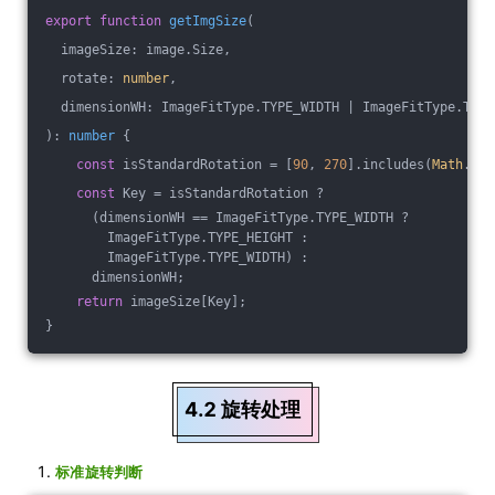
export
function
getImgSize
(
  imageSize: image.Size,
  rotate: 
number
,
  dimensionWH: ImageFitType.TYPE_WIDTH | ImageFitType.TYPE
): 
number
{
const
 isStandardRotation = [
90
, 
270
].includes(
Math
.abs
const
 Key = isStandardRotation ? 
      (dimensionWH == ImageFitType.TYPE_WIDTH ? 
        ImageFitType.TYPE_HEIGHT : 
        ImageFitType.TYPE_WIDTH) :
      dimensionWH;
return
 imageSize[Key];
}
4.2 旋转处理
标准旋转判断