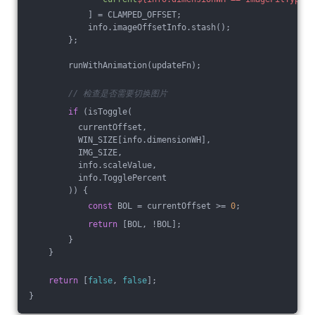
            ] = CLAMPED_OFFSET;
            info.imageOffsetInfo.stash();
        };
        runWithAnimation(updateFn);
// 检查是否需要切换图片
if
 (isToggle(
          currentOffset,
          WIN_SIZE[info.dimensionWH],
          IMG_SIZE,
          info.scaleValue,
          info.TogglePercent
        )) {
const
 BOL = currentOffset >= 
0
;
return
 [BOL, !BOL];
        }
    }
return
 [
false
, 
false
];
}