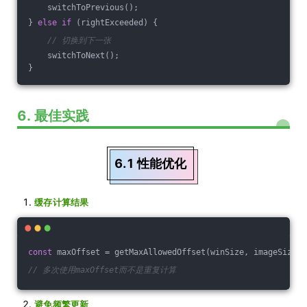
    switchToPrevious();
} 
else
if
 (rightExceeded) {
// 切换到下一张
    switchToNext();
}
6. 最佳实践
6.1 性能优化
缓存计算结果
const
 maxOffset = getMaxAllowedOffset(winSize, imageSize, 
// 多次使用maxOffset而不是重复计算
避免频繁更新