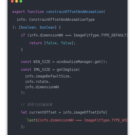
export
function
constrainOffsetAndAnimation
(
  info: ConstrainOffsetAndAnimationType
): [
boolean
, 
boolean
] 
{
if
 (info.dimensionWH === ImageFitType.TYPE_DEFAULT) {
return
 [
false
, 
false
];
    }
const
 WIN_SIZE = windowSizeManager.get();
const
 IMG_SIZE = getImgSize(
      info.imageDefaultSize,
      info.rotate,
      info.dimensionWH
    );
// 获取当前偏移量
let
 currentOffset = info.imageOffsetInfo[
`last
${info.dimensionWH === ImageFitType.TYPE_WIDTH 
    ];