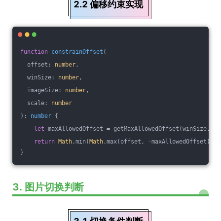
2.2 偏移约束实现
function
constrainOffset
(
  offset: 
number
,
  winSize: 
number
,
  imageSize: 
number
,
  scale: 
number
): 
number
{
let
 maxAllowedOffset = getMaxAllowedOffset(winSize, im
return
Math
.min(
Math
.max(offset, -maxAllowedOffset), m
}
3. 图片切换判断