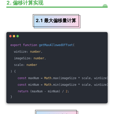
2. 偏移计算实现
2.1 最大偏移量计算
export
function
getMaxAllowedOffset
(
  winSize: 
number
,
  imageSize: 
number
,
  scale: 
number
) 
{
const
 maxNum = 
Math
.max(imageSize * scale, winSize);
const
 minNum = 
Math
.min(imageSize * scale, winSize);
return
 (maxNum - minNum) / 
2
;
}