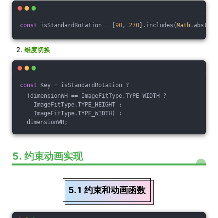
const
 isStandardRotation = [
90
, 
270
].includes(
Math
.abs(rot
维度切换
const
 Key = isStandardRotation ? 
  (dimensionWH == ImageFitType.TYPE_WIDTH ? 
    ImageFitType.TYPE_HEIGHT : 
    ImageFitType.TYPE_WIDTH) :
  dimensionWH;
5. 约束动画实现
5.1 约束和动画函数