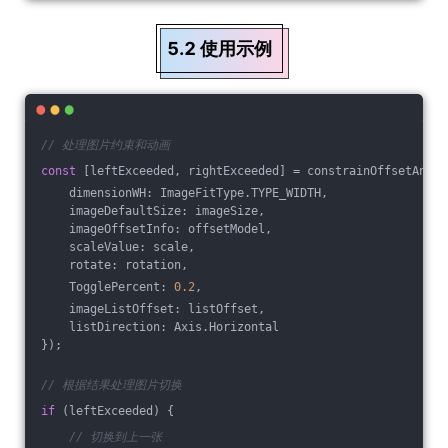
5.2 使用示例
// 处理图片约束和动画
const
 [leftExceeded, rightExceeded] = constrainOffsetAndAn
    dimensionWH: ImageFitType.TYPE_WIDTH,
    imageDefaultSize: imageSize,
    imageOffsetInfo: offsetModel,
    scaleValue: scale,
    rotate: rotation,
    TogglePercent: 
0.2
,
    imageListOffset: listOffset,
    listDirection: Axis.Horizontal
});
// 根据结果处理图片切换
if
 (leftExceeded) {
// 切换到上一张