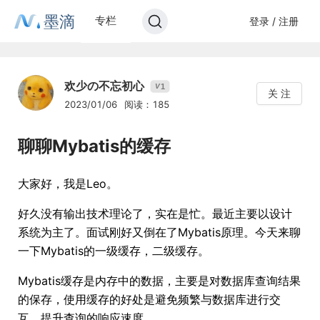
墨滴
专栏
登录 / 注册
欢少の不忘初心
1
V
关 注
2023/01/06
阅读：185
聊聊Mybatis的缓存
大家好，我是Leo。
好久没有输出技术理论了，实在是忙。最近主要以设计
系统为主了。面试刚好又倒在了Mybatis原理。今天来聊
一下Mybatis的一级缓存，二级缓存。
Mybatis缓存是内存中的数据，主要是对数据库查询结果
的保存，使用缓存的好处是避免频繁与数据库进行交
互，提升查询的响应速度。