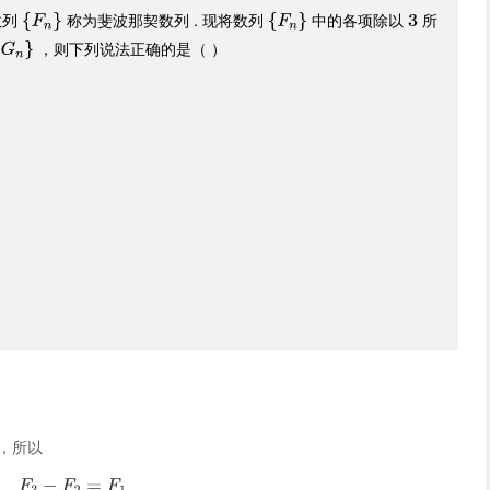
数列
称为斐波那契数列 . 现将数列
中的各项除以
所
，则下列说法正确的是（ ）
，所以