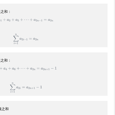
项之和：
项之和：
项之和