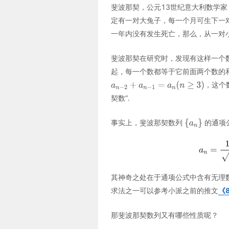
斐波那契，公元13世纪意大利数学家
定有一对大兔子，每一个月可生下一
一年内没有发生死亡，那么，从一对
斐波那契在研究时，发现有这样一个
起，每一个数都等于它前面两个数的
，这个
契数”.
事实上，斐波那契数列
的通项
其神奇之处在于通项公式中含有无理数
求法之一可以参考小派之前的推文
《
那斐波那契数列又有哪些性质呢？