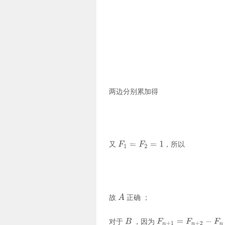
两边分别累加得
又
，所以
故
正确 ；
对于
，因为