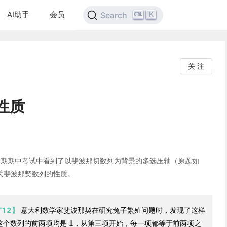
AI助手
会员
K
Search
关 注
性质
学期期中考试中看到了以斐波那切数列为背景的多选压轴（原题如
关斐波那契数列的性质。
12】
意大利数学家斐波那契在研究兔子繁殖问题时，发现了这样
 这个数列的前两项均是
，从第三项开始，每一项都等于前两项之