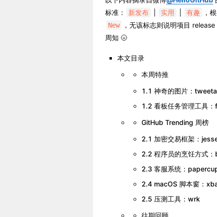
标准：
|
|
，根
新发布
实用
有趣
，无该标志则说明项目 rele
New
周知 🌝
本文目录
本周特推
1.1 神奇的图片：tweetabl
1.2 看板任务管理工具：foc
GitHub Trending 周榜
2.1 加密交易框架：jess
2.2 程序员的烹饪方式：bas
2.3 客服系统：papercu
2.4 macOS 脚本窗：xba
2.5 压测工具：wrk
往期回顾