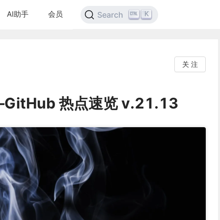
AI助手
会员
K
Search
关 注
tHub 热点速览 v.21.13