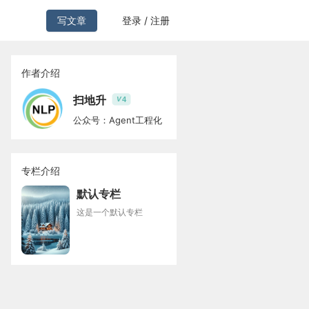
写文章
登录 / 注册
作者介绍
扫地升
4
V
公众号：Agent工程化
专栏介绍
默认专栏
这是一个默认专栏