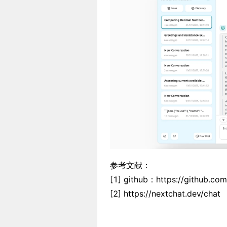
参考文献：
[1] github：https://github.c
[2] https://nextchat.dev/chat