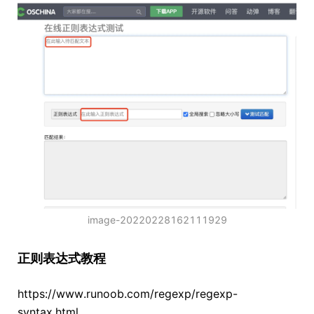
image-20220228162111929
正则表达式教程
https://www.runoob.com/regexp/regexp-
syntax.html