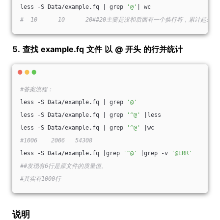
less -S Data/example.fq | grep 
'@'
| wc
#  10      10      20##20主要是没和后面有一个换行符，累计起来2
5.
查找
example.fq
文件
以
@
开头
的行并统计
#答案流程：
less -S Data/example.fq | grep 
'@'
less -S Data/example.fq | grep 
'^@'
 |less
less -S Data/example.fq | grep 
'^@'
 |wc
#1006    2006   54308
less -S Data/example.fq |grep 
'^@'
 |grep -v 
'@ERR'
##发现有6行是原文件的质量值。
#其实有1000行
说明