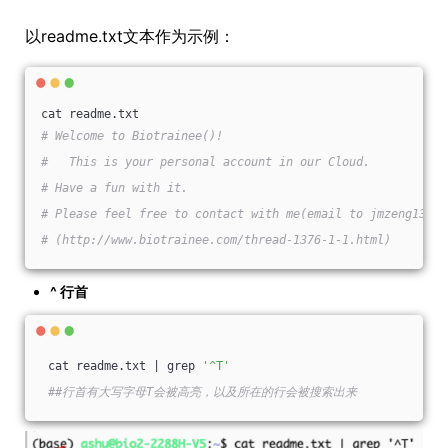
以readme.txt文本作为示例：
cat readme.txt
# Welcome to Biotrainee()!
#   This is your personal account in our Cloud.
# Have a fun with it.
# Please feel free to contact with me(email to jmzeng1314@
# (http://www.biotrainee.com/thread-1376-1-1.html)
^ 行首
 cat readme.txt | grep 
'^T'
##行首有大写字母T会被高亮，以及所在的行会被搜索出来