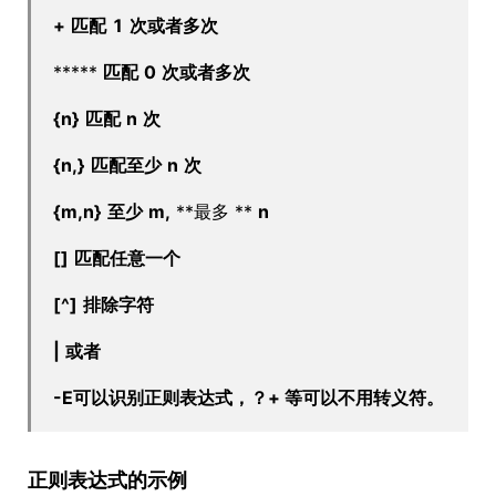
+
匹配
1
次或者多次
*****
匹配
0
次或者多次
{n}
匹配
n
次
{n,}
匹配至少
n
次
{m,n}
至少
m,
**最多 **
n
[]
匹配任意一个
[^]
排除字符
|
或者
-E可以识别正则表达式，？+ 等可以不用转义符。
正则表达式的示例