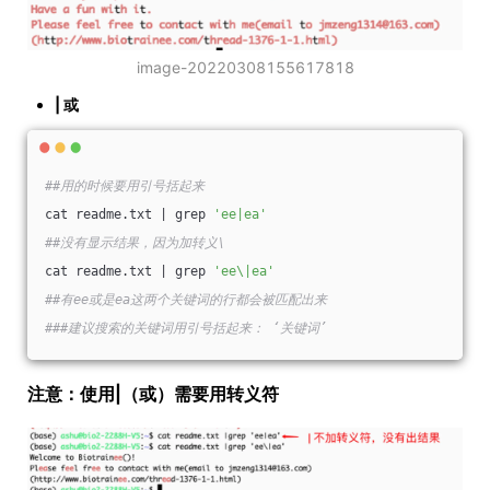
image-20220308155617818
| 或
##用的时候要用引号括起来
cat readme.txt | grep 
'ee|ea'
##没有显示结果，因为加转义\
cat readme.txt | grep 
'ee\|ea'
##有ee或是ea这两个关键词的行都会被匹配出来
###建议搜索的关键词用引号括起来： ‘关键词’
注意：使用|（或）需要用转义符