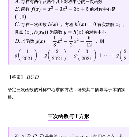
. 存在有两个及两个以上对称中心的三次函数
. 函数
的对称中心是
. 存在三次函数
， 方程
有实数解
，
且点
为函数
的对称中心
. 若函数
， 则
【答案】
给定三次函数的对称中心求解方法，研究其二阶导等于零的实
根.
三次函数与正方形
设
是曲线
上的四个动点，若