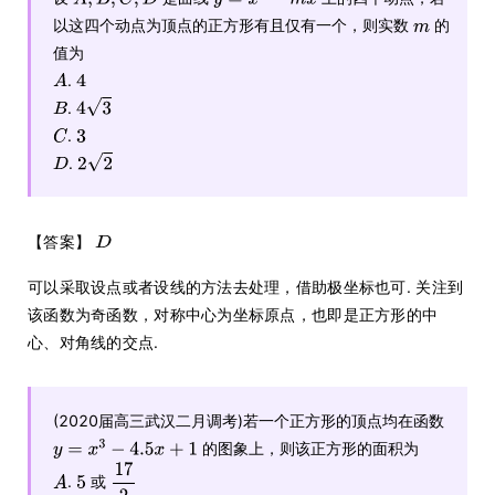
以这四个动点为顶点的正方形有且仅有一个，则实数
的
值为
.
.
.
.
【答案】
可以采取设点或者设线的方法去处理，借助极坐标也可. 关注到
该函数为奇函数，对称中心为坐标原点，也即是正方形的中
心、对角线的交点.
(2020届高三武汉二月调考)若一个正方形的顶点均在函数
的图象上，则该正方形的面积为
.
或