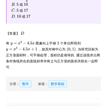
.
或
.
或
.
或
【答案】
将
图象向上平移
个单位即得到
，故其对称中心为
. 当研究目标为
正方形面积时，可平移处理，面积仍是相等的. 通过设线求出两
条对角线所在的直线斜率并将之与正方形的面积关联在一起即
可.
分类：
数学
标签：
数学基础