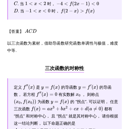
. 当
时，
. 当
时，
【答案】
以三次函数为素材，借助导函数研究函数单调性与极值，难度
中等.
三次函数的对称性
定义
是
的导函数
的导函
数， 若方程
有实数解
， 则称点
为函数
的 “拐点”. 可以证明， 任意
三次函数
都有
“拐点” 和对称中心， 且 “拐点” 就是其对称中心， 请你根据
这一结论判断， 以下命题正确的是