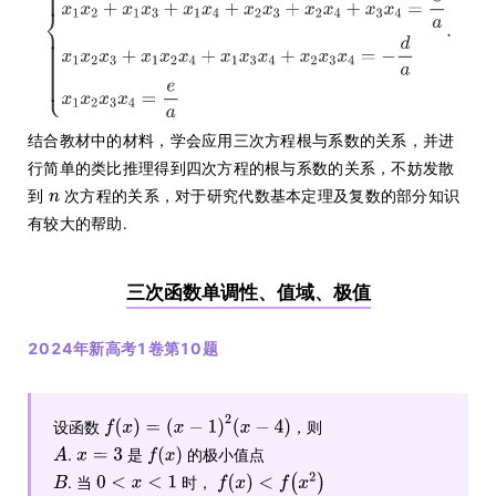
结合教材中的材料，学会应用三次方程根与系数的关系，并进
行简单的类比推理得到四次方程的根与系数的关系，不妨发散
到
次方程的关系，对于研究代数基本定理及复数的部分知识
有较大的帮助.
三次函数单调性、值域、极值
2024年新高考1卷第10题
设函数
，则
.
是
的极小值点
. 当
时，