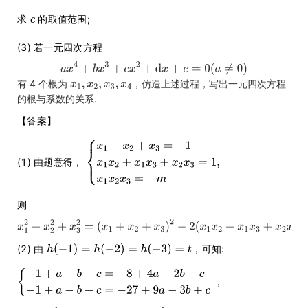
求
的取值范围;
(3) 若一元四次方程
有 4 个根为
，仿造上述过程，写出一元四次方程
的根与系数的关系.
【答案】
(1) 由题意得，
则
(2) 由
，可知:
，