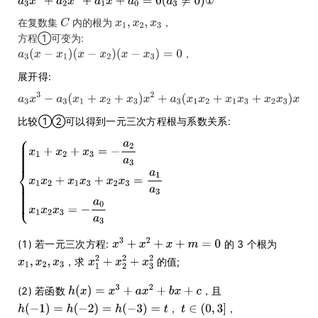
①
在复数集
内的根为
，
方程①可变为:
，
展开得:
比较①②可以得到一元三次方程根与系数关系:
(1) 若一元三次方程:
的 3 个根为
，求
的值;
(2) 若函数
，且
，
，