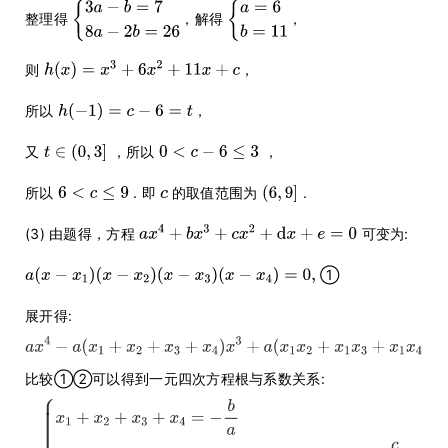
整理得
，解得
，
则
，
所以
，
又
，所以
，
所以
. 即
的取值范围为
.
(3) 由题得，方程
可变为:
①
展开得:
比较①②可以得到一元四次方程根与系数关系: