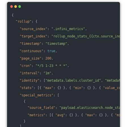
{
"rollup"
: {
"source_index"
: 
".infini_metrics"
,
"target_index"
: 
"rollup_node_stats_{{ctx.source_index}
"timestamp"
: 
"timestamp"
,
"continuous"
: 
true
,
"page_size"
: 
200
,
"cron"
: 
"*/5 1-23 * * *"
,
"interval"
: 
"1m"
,
"identity"
: [
"metadata.labels.cluster_id"
, 
"metadata.l
"stats"
: [{ 
"max"
: {} }, { 
"min"
: {} }, { 
"value_count
"special_metrics"
: [
      {
"source_field"
: 
"payload.elasticsearch.node_stats.
"metrics"
: [{ 
"avg"
: {} }, { 
"max"
: {} }, { 
"min"
:
      }
    ],