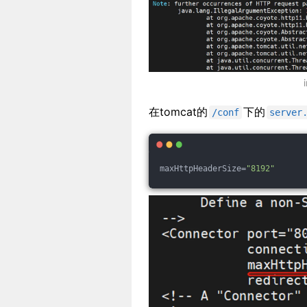
在tomcat的
下的
/conf
server
maxHttpHeaderSize=
"8192"