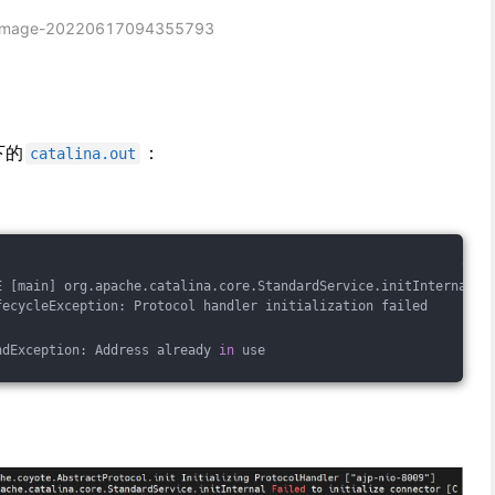
image-20220617094355793
下的
：
catalina.out
E [main] org.apache.catalina.core.StandardService.initInternal F
fecycleException: Protocol handler initialization failed
ndException: Address already 
in
 use