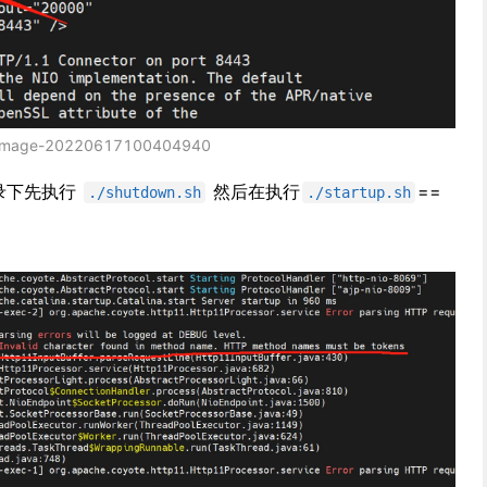
image-20220617100404940
目录下先执行
然后在执行
==
./shutdown.sh
./startup.sh