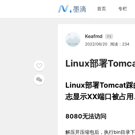
墨滴
首页
专栏
Keafmd
1
V
2022/06/20
阅读：234
Linux部署To
Linux部署Tomc
志显示XX端口被占
8080无法访问
解压开压缩包后，执行bin目录