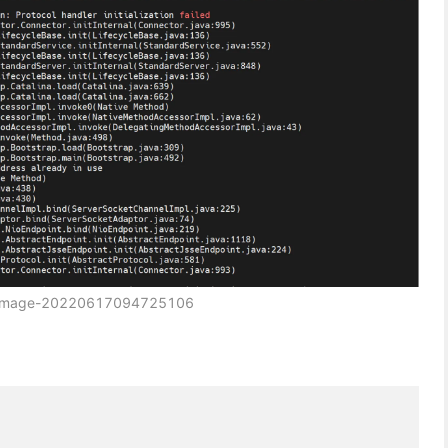
image-20220617094725106