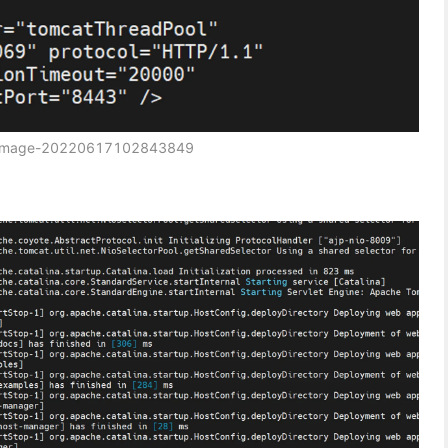
image-20220617102843849