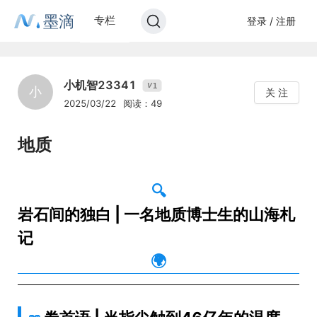
墨滴
专栏
登录 / 注册
小机智23341
1
V
小
关 注
2025/03/22
阅读：49
地质
🔍
岩石间的独白 | 一名地质博士生的山海札
记
🌍