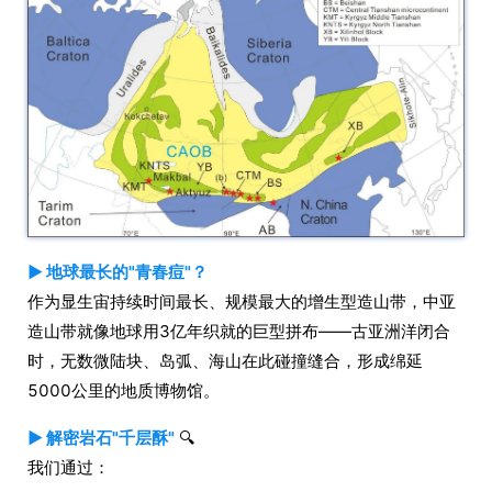
▶ 地球最长的"青春痘"？
作为显生宙持续时间最长、规模最大的增生型造山带，中亚
造山带就像地球用3亿年织就的巨型拼布——古亚洲洋闭合
时，无数微陆块、岛弧、海山在此碰撞缝合，形成绵延
5000公里的地质博物馆。
▶ 解密岩石"千层酥"
🔍
我们通过：