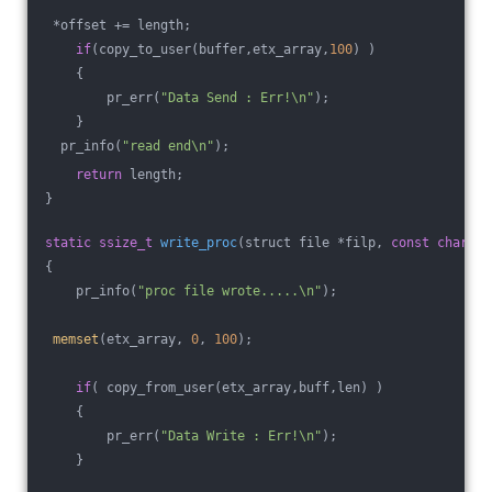
 *offset += length;
if
(copy_to_user(buffer,etx_array,
100
) )
    {
        pr_err(
"Data Send : Err!\n"
);
    }
  pr_info(
"read end\n"
);
return
 length;
}
static
ssize_t
write_proc
(struct file *filp, 
const
char
 *b
{
    pr_info(
"proc file wrote.....\n"
);
memset
(etx_array, 
0
, 
100
);
if
( copy_from_user(etx_array,buff,len) )
    {
        pr_err(
"Data Write : Err!\n"
);
    }