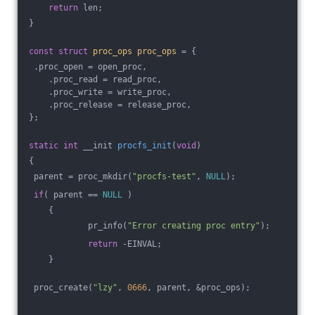
return
 len;
}
const
struct
proc_ops
proc_ops
 = {
 .proc_open = open_proc,
    .proc_read = read_proc,
    .proc_write = write_proc,
    .proc_release = release_proc,
};
static
int
 __init 
procfs_init
(
void
)
{
 parent = proc_mkdir(
"procfs-test"
, 
NULL
);
if
( parent == 
NULL
 )
    {
            pr_info(
"Error creating proc entry"
);
return
 -EINVAL;
    }
 proc_create(
"lzy"
, 
0666
, parent, &proc_ops);