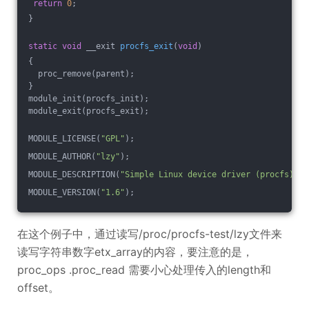
return
0
;
}
static
void
 __exit 
procfs_exit
(
void
)
{
  proc_remove(parent);
}
module_init(procfs_init);
module_exit(procfs_exit);
MODULE_LICENSE(
"GPL"
);
MODULE_AUTHOR(
"lzy"
);
MODULE_DESCRIPTION(
"Simple Linux device driver (procfs)"
);
MODULE_VERSION(
"1.6"
);
在这个例子中，通过读写/proc/procfs-test/lzy文件来
读写字符串数字etx_array的内容，要注意的是，
proc_ops .proc_read 需要小心处理传入的length和
offset。