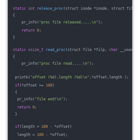
static
int
release_proc
(struct inode *inode, struct file *
{
    pr_info(
"proc file released.....\n"
);
return
0
;
}
static
ssize_t
read_proc
(struct file *filp, 
char
 __user *b
{
    pr_info(
"proc file read.....\n"
);
 printk(
"offset (%d),length (%d)\n"
,*offset,length );
if
(*offset >= 
100
)
 {
  pr_info(
"file end!\n"
);
return
0
;
 }
if
(length > 
100
 - *offset)
  length = 
100
 - *offset;