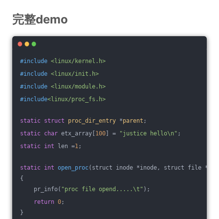
完整demo
#
include
<linux/kernel.h>
#
include
<linux/init.h>
#
include
<linux/module.h>
#
include
<linux/proc_fs.h>
static
struct
proc_dir_entry
 *
parent
;
static
char
 etx_array[
100
] = 
"justice hello\n"
;
static
int
 len =
1
;
static
int
open_proc
(struct inode *inode, struct file *fil
{
    pr_info(
"proc file opend.....\t"
);
return
0
;
}