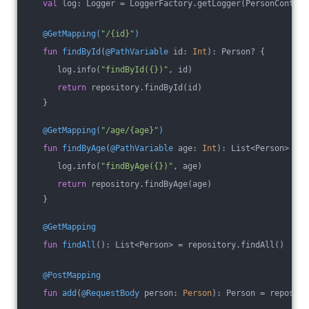
val
 log: Logger = LoggerFactory.getLogger(PersonControl
@GetMapping(
"/{id}"
)
fun
findById
(
@PathVariable
 id: 
Int
)
: Person? {
      log.info(
"findById({})"
, id)
return
 repository.findById(id)
   }
@GetMapping(
"/age/{age}"
)
fun
findByAge
(
@PathVariable
 age: 
Int
)
: List<Person> {
      log.info(
"findByAge({})"
, age)
return
 repository.findByAge(age)
   }
@GetMapping
fun
findAll
()
: List<Person> = repository.findAll()
@PostMapping
fun
add
(
@RequestBody
 person: 
Person
)
: Person = reposito