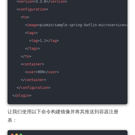
<
version
>
3.3.0
</
version
>
<
configuration
>
<
to
>
<
image
>
piomin/sample-spring-kotlin-microservice
</
ima
<
tags
>
<
tag
>
1.1
</
tag
>
</
tags
>
</
to
>
<
container
>
<
user
>
999
</
user
>
</
container
>
</
configuration
>
</
plugin
>
让我们使用以下命令构建镜像并将其推送到容器注册
表：