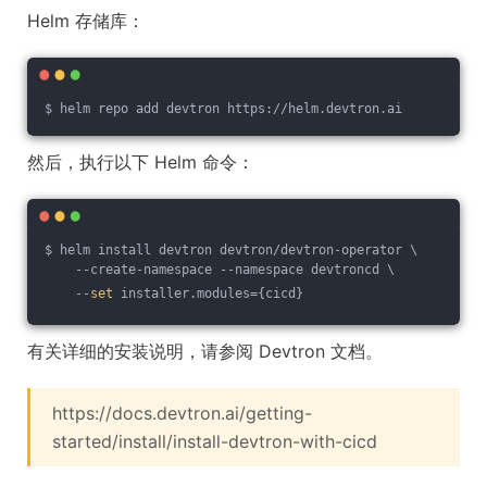
Helm 存储库：
$ helm repo add devtron https://helm.devtron.ai
然后，执行以下 Helm 命令：
$ helm install devtron devtron/devtron-operator \
    --create-namespace --namespace devtroncd \
    --
set
 installer.modules={cicd}
有关详细的安装说明，请参阅 Devtron 文档。
https://docs.devtron.ai/getting-
started/install/install-devtron-with-cicd