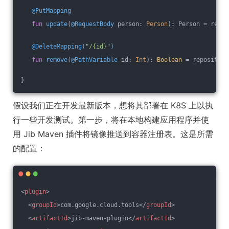
@PutMapping
fun
update
(
@RequestBody
 person: 
Person
)
: Person = repos
@DeleteMapping(
"/{id}"
)
fun
remove
(
@PathVariable
 id: 
Int
)
: 
Boolean
 = repository
}
假设我们正在开发最新版本，想将其部署在 K8S 上以执
行一些开发测试。第一步，将在本地构建应用程序并使
用 Jib Maven 插件将镜像推送到容器注册表。这是所需
的配置：
<
plugin
>
<
groupId
>
com.google.cloud.tools
</
groupId
>
<
artifactId
>
jib-maven-plugin
</
artifactId
>