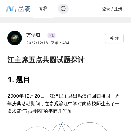
墨滴
专栏
登录 / 注册
万法归一
2
V
关 注
2022/12/18
阅读：434
江主席五点共圆试题探讨
1. 题目
2000年12月20日，江泽民主席出席澳门回归祖国一周
年庆典活动期间，在参观濠江中学时向该校师生出了一
道求证“五点共圆”的平面几何题：